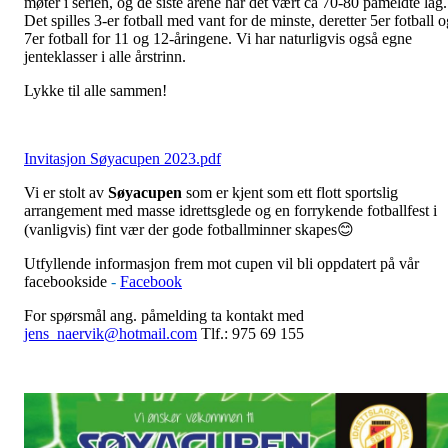
møter i serien, og de siste årene har det vært ca 70-80 påmeldte lag.
Det spilles 3-er fotball med vant for de minste, deretter 5er fotball 
7er fotball for 11 og 12-åringene. Vi har naturligvis også egne
jenteklasser i alle årstrinn.
Lykke til alle sammen!
Invitasjon Søyacupen 2023.pdf
Vi er stolt av
Søyacupen
som er kjent som ett flott sportslig
arrangement med masse idrettsglede og en forrykende fotballfest i
(vanligvis) fint vær der gode fotballminner skapes😊
Utfyllende informasjon frem mot cupen vil bli oppdatert på vår
facebookside
-
Facebook
For spørsmål ang. påmelding ta kontakt med
jens_naervik@hotmail.com
Tlf.: 975 69 155