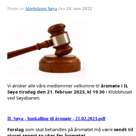
Postet av
Idrettslaget Søya
den
24. nov 2022
Vi ønsker alle våre medlemmer velkomne til
årsmøte i IL
Søya tirsdag den 21. februar 2023, kl 19.30
i Klubbhuset
ved Søyabanen.
IL Søya - Innkalling til årsmøte - 21.02.2023.pdf
Forslag
som skal behandles på årsmøtet må være
sendt til
styret senest to uker før årsmøtet.