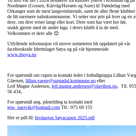
Til info var det i 2024 deltakere fra klubber ytterst i Romsdal og på
Nordmøre (Gossen, Kårvåg/Havørn og Aure) til Trøndelag med
Orkanger som de mest langveisfarende, samt de aller fleste klubber 
de litt nærmere nabokommunene. Vi setter stor pris på hver og en a
dere, om dere reiser langt eller kort. Dere som har vært her før,
snakk gjerne med de andre laga i deres klubb å ta de med.
Velkommen er dere alle 😊
Utfyllende informasjon vil utover sommeren bli oppdatert på vår
facebookside Idrettslaget Søya og på vår hjemmeside
www.ilsoya.no
For spørsmål om cupen ta kontakt leder i fotballgruppa Lillian Væ
Glærum,
lillian.vaege@surnadal.kommune.no
eller
Leif Magne Andersen,
leif.magne.andersen@olavthon.no
, Tlf. 95
56 434,
For spørsmål ang. påmelding ta kontakt med
jens_naervik@hotmail.com
Tlf.: 975 69 155
Her er pdf-fil:
Invitasjon Søyacupen 2025.pdf