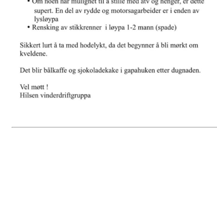
Velkommen til Søyacup 27. au
2022.