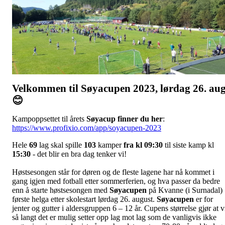
Velkommen til Søyacupen 2023, lørdag 26. au
😊
Kampoppsettet til årets
Søyacup finner du her
:
https://www.profixio.com/app/soyacupen-2023
Hele
69
lag skal spille
103
kamper
fra kl 09:30
til siste kamp kl
15:30
- det blir en bra dag tenker vi!
Høstsesongen står for døren og de fleste lagene har nå kommet i
gang igjen med fotball etter sommerferien, og hva passer da bedre
enn å starte høstsesongen med
Søyacupen
på Kvanne (i Surnadal)
første helga etter skolestart lørdag 26. august.
Søyacupen
er for
jenter og gutter i aldersgruppen 6 – 12 år. Cupens størrelse gjør at v
så langt det er mulig setter opp lag mot lag som de vanligvis ikke