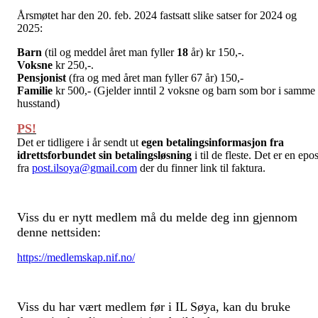
Årsmøtet har den 20. feb. 2024 fastsatt slike satser for 2024 og
2025:
Barn
(til og meddel året man fyller
18
år) kr 150,-.
Voksne
kr 250,-.
Pensjonist
(fra og med året man fyller 67 år) 150,-
Familie
kr 500,- (Gjelder inntil 2 voksne og barn som bor i samme
husstand)
PS!
Det er tidligere i år sendt ut
egen betalingsinformasjon fra
idrettsforbundet sin betalingsløsning
i til de fleste. Det er en epos
fra
post.ilsoya@gmail.com
der du finner link til faktura.
Viss du er nytt medlem må du melde deg inn gjennom
denne nettsiden:
https://medlemskap.nif.no/
Viss du har vært medlem før i IL Søya, kan du bruke