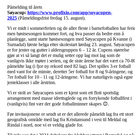
Påmelding til årets
Søyacup:
https://www.profixio.com/app/soyacupen-
2025
(Påmeldingsfrist fredag 15. august).
Vi er midt i sommerferien og de aller fleste i barnefotballen har feri
men høstsesongen kommer fort, og hva passer da bedre enn å
planlegge, samt starte høstsesongen med Søyacupen på Kvanne (i
Surnadal) første helga etter skolestart lørdag 23. august. Søyacupen
er for jenter og gutter i aldersgruppen 6 – 12 år. Cupens størrelse
gjør at vi så langt det er mulig setter opp lag mot lag som de
vanligvis ikke møter i serien, og de siste årene har det vært ca 70-8
påmeldte lag (i fjor ny rekord med 82 lag). Det spilles 3-er fotball
med vant for de minste, deretter 5er fotball for 8 og 9-åringene, og
7er fotball for 10 - 11 og 12-åringene. Vi har naturligvis også egne
jenteklasser i alle årstrinn.
Vi er stolt av Søyacupen som er kjent som ett flott sportslig
arrangement med masse idrettsglede og en forrykende fotballfest i
(vanligvis) fint vær der gode fotballminner skapes 😊.
Før invitasjonene er sendt ut er det allerede påmeldt lag fra ett stort
geografisk område med lag fra Kristiansund i vest til Meldal og
Rindal i nord, noe vi er veldig glade for.