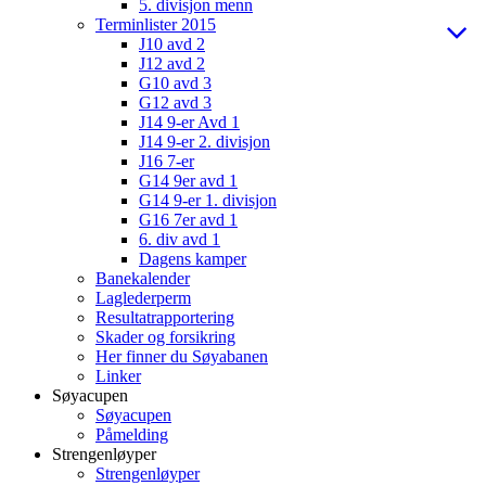
5. divisjon menn
Terminlister 2015
J10 avd 2
J12 avd 2
G10 avd 3
G12 avd 3
J14 9-er Avd 1
J14 9-er 2. divisjon
J16 7-er
G14 9er avd 1
G14 9-er 1. divisjon
G16 7er avd 1
6. div avd 1
Dagens kamper
Banekalender
Laglederperm
Resultatrapportering
Skader og forsikring
Her finner du Søyabanen
Linker
Søyacupen
Søyacupen
Påmelding
Strengenløyper
Strengenløyper