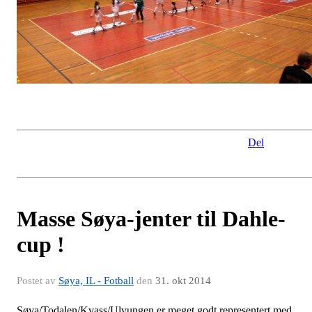
Del
Masse Søya-jenter til Dahle-
cup !
Postet av
Søya, IL - Fotball
den
31. okt 2014
Søya/Todalen/Kvass/Ulvungen er meget godt representert med