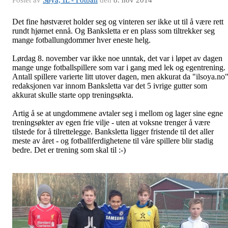
Postet av
Søya, IL - Fotball
den
8. nov 2014
Det fine høstværet holder seg og vinteren ser ikke ut til å være rett
rundt hjørnet ennå. Og Banksletta er en plass som tiltrekker seg
mange fotballungdommer hver eneste helg.
Lørdag 8. november var ikke noe unntak, det var i løpet av dagen
mange unge fotballspillere som var i gang med lek og egentrening.
Antall spillere varierte litt utover dagen, men akkurat da "ilsoya.no"
redaksjonen var innom Banksletta var det 5 ivrige gutter som
akkurat skulle starte opp treningsøkta.
Artig å se at ungdommene avtaler seg i mellom og lager sine egne
treningsøkter av egen frie vilje - uten at voksne trenger å være
tilstede for å tilrettelegge. Banksletta ligger fristende til det aller
meste av året - og fotballferdighetene til våre spillere blir stadig
bedre. Det er trening som skal til :-)