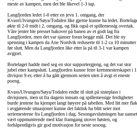
meste av kampen, men det ble likevel 1-3 tap.
Langfjorden ledet 1-0 etter en jevn 1. omgang, der
KvassUlvungen/Søya/Todalen like gjerne kunne ha ledet. Bortelag
økte til 2-0 midt i 2. omgang, og fikk også et spillemessig overtak.
Våre jenter ble presset bakover på banen av et godt lag fra
Langfjorden, men det var sjanser foran begge mål. Det ble ny
spenning i kampen da Ane Nordvik reduserte til 1-2 ca 10 minutter
før slutt. Men da Langfjorden like etter la på til 3-1 var kampen
avgjort.
Bortelaget hadde med seg en stor supportergjeng, og det var stor
jubel etter kampslutt. Langfjorden kunne feire kretsmesterskapet i 1
divisjon 9-er, etter å ha gått gjennom serien uten å avgi et eneste
poeng.
Kvass/Ulvungen/Søya/Todalen endte til slutt på sisteplass i
divisjonen, men ut fra dagens innsats og spillemessige ferdigheter
burde jentene ha kjempet langt høyere på tabellen. Med litt mer fla
i avgjørende situasjoner kunne det faktisk ha blitt seier mot
seriemestrene fra Langfjorden i dag. Sesongavslutningen har uanset
vært oppmuntrende med klar framgang utover høsten, og
forhåpentligvis gir god motivasjon for neste sesong.