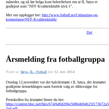
måneder, og nå før helga kom bekreftelsen om at IL Søya er
godkjent som "NFF Kvalitetsklubb nivå 1".
Mer om opplegget her:
http://www.fotball.no/Utdanning-og-
kompetanse/NFF-Kvalitetsklubb/
Del
Årsmelding fra fotballgruppa
Postet av
Søya, IL - Fotball
den
12. nov 2014
Onsdag 12.november var det halvårsmøte i IL Søya, der årsmøtet
godkjente årsmeldingen samt foretok valg av tillitsvalgte for
fotballgruppa.
Protokollen fra årsmøtet finner du her:
https://content.bloc.net/files/674/bd0d20be508b4b94b25f173672a
3ad.pdf