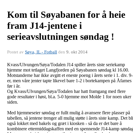
Kom til Søyabanen for å heie
fram J14-jentene i
serieavslutningen søndag !
Postet av
Søya, IL - Fotball
den
9. okt 2014
Kvass/Ulvungen/Søya/Todalen J14 spiller årets siste seriekamp
hjemme mot tetlaget Langfjorden på Søyabanen søndag kl 16.00.
Motstanderne har ikke avgitt et eneste poeng i årets serie i 1. div. 9-
er, men våre jenter tapte likevel bare 1-2 i bortekampen på Åfarnes
før i år.
Og Kvass/Ulvungen/Søya/Todalen har hatt framgang med flere
gode resultater i høst, bl.a. 5-0 hjemme mot Molde 1 for noen uker
siden.
Med hjemmeseier søndag er fullt mulig å avansere flere plasser på
tabellen, så jentene trenger all mulig støtte i årets siste kamp. Det bl
også lokket med bakels og græt i kiosken - så da er det bare å
kombinere ettermiddagskaffen med en spennende J14-kamp sønda