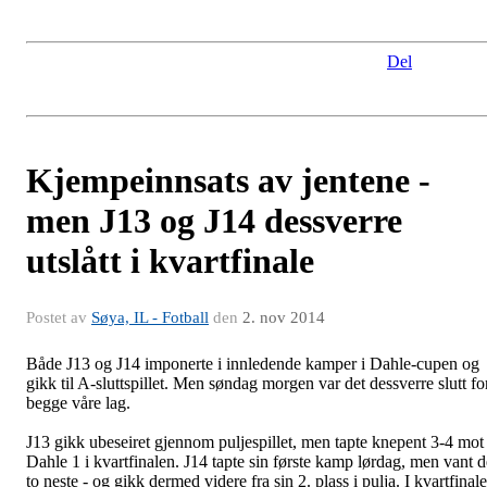
Del
Kjempeinnsats av jentene -
men J13 og J14 dessverre
utslått i kvartfinale
Postet av
Søya, IL - Fotball
den
2. nov 2014
Både J13 og J14 imponerte i innledende kamper i Dahle-cupen og
gikk til A-sluttspillet. Men søndag morgen var det dessverre slutt fo
begge våre lag.
J13 gikk ubeseiret gjennom puljespillet, men tapte knepent 3-4 mot
Dahle 1 i kvartfinalen. J14 tapte sin første kamp lørdag, men vant d
to neste - og gikk dermed videre fra sin 2. plass i pulja. I kvartfinal