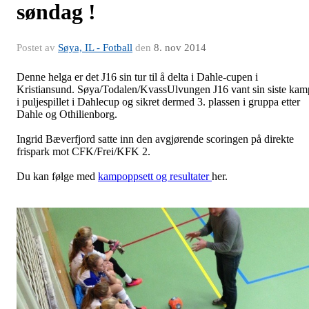
søndag !
Postet av
Søya, IL - Fotball
den
8. nov 2014
Denne helga er det J16 sin tur til å delta i Dahle-cupen i
Kristiansund. Søya/Todalen/KvassUlvungen J16 vant sin siste kam
i puljespillet i Dahlecup og sikret dermed 3. plassen i gruppa etter
Dahle og Othilienborg.
Ingrid Bæverfjord satte inn den avgjørende scoringen på direkte
frispark mot CFK/Frei/KFK 2.
Du kan følge med
kampoppsett og resultater
her.