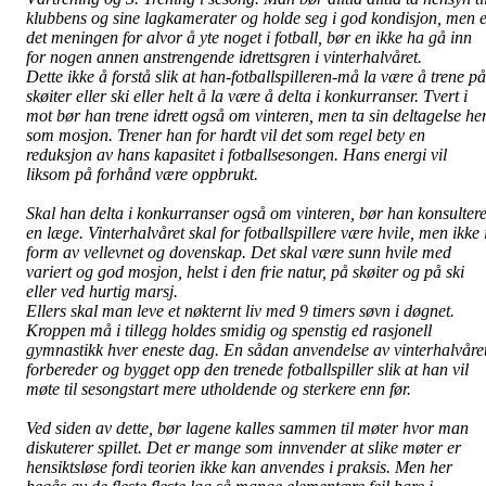
klubbens og sine lagkamerater og holde seg i god kondisjon, men 
det meningen for alvor å yte noget i fotball, bør en ikke ha gå inn
for nogen annen anstrengende idrettsgren i vinterhalvåret.
Dette ikke å forstå slik at han-fotballspilleren-må la være å trene på
skøiter eller ski eller helt å la være å delta i konkurranser. Tvert i
mot bør han trene idrett også om vinteren, men ta sin deltagelse he
som mosjon. Trener han for hardt vil det som regel bety en
reduksjon av hans kapasitet i fotballsesongen. Hans energi vil
liksom på forhånd være oppbrukt.
Skal han delta i konkurranser også om vinteren, bør han konsulter
en læge. Vinterhalvåret skal for fotballspillere være hvile, men ikke 
form av vellevnet og dovenskap. Det skal være sunn hvile med
variert og god mosjon, helst i den frie natur, på skøiter og på ski
eller ved hurtig marsj.
Ellers skal man leve et nøkternt liv med 9 timers søvn i døgnet.
Kroppen må i tillegg holdes smidig og spenstig ed rasjonell
gymnastikk hver eneste dag. En sådan anvendelse av vinterhalvåre
forbereder og bygget opp den trenede fotballspiller slik at han vil
møte til sesongstart mere utholdende og sterkere enn før.
Ved siden av dette, bør lagene kalles sammen til møter hvor man
diskuterer spillet. Det er mange som innvender at slike møter er
hensiktsløse fordi teorien ikke kan anvendes i praksis. Men her