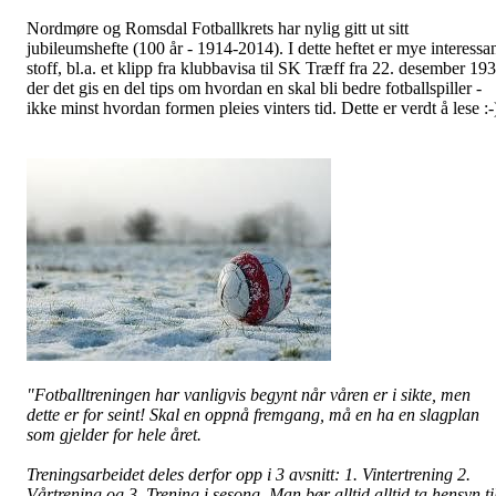
Nordmøre og Romsdal Fotballkrets har nylig gitt ut sitt
jubileumshefte (100 år - 1914-2014). I dette heftet er mye interessa
stoff, bl.a. et klipp fra klubbavisa til SK Træff fra 22. desember 19
der det gis en del tips om hvordan en skal bli bedre fotballspiller -
ikke minst hvordan formen pleies vinters tid. Dette er verdt å lese :-
"Fotballtreningen har vanligvis begynt når våren er i sikte, men
dette er for seint! Skal en oppnå fremgang, må en ha en slagplan
som gjelder for hele året.
Treningsarbeidet deles derfor opp i 3 avsnitt: 1. Vintertrening 2.
Vårtrening og 3. Trening i sesong. Man bør alltid alltid ta hensyn ti