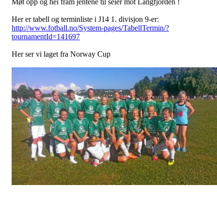
Møt opp og hei fram jentene til seier mot Langfjorden !
Her er tabell og terminliste i J14 1. divisjon 9-er:
http://www.fotball.no/System-pages/TabellTermin/?
tournamentId=141697
Her ser vi laget fra Norway Cup