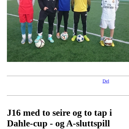
Del
J16 med to seire og to tap i
Dahle-cup - og A-sluttspill