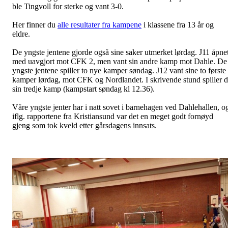
ble Tingvoll for sterke og vant 3-0.
Her finner du
alle resultater fra kampene
i klassene fra 13 år og
eldre.
De yngste jentene gjorde også sine saker utmerket lørdag. J11 åpne
med uavgjort mot CFK 2, men vant sin andre kamp mot Dahle. De
yngste jentene spiller to nye kamper søndag. J12 vant sine to første
kamper lørdag, mot CFK og Nordlandet. I skrivende stund spiller 
sin tredje kamp (kampstart søndag kl 12.36).
Våre yngste jenter har i natt sovet i barnehagen ved Dahlehallen, o
iflg. rapportene fra Kristiansund var det en meget godt fornøyd
gjeng som tok kveld etter gårsdagens innsats.