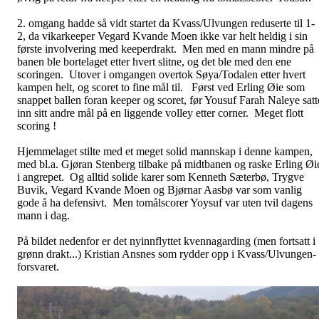
2. omgang hadde så vidt startet da Kvass/Ulvungen reduserte til 1-
2, da vikarkeeper Vegard Kvande Moen ikke var helt heldig i sin
første involvering med keeperdrakt. Men med en mann mindre på
banen ble bortelaget etter hvert slitne, og det ble med den ene
scoringen. Utover i omgangen overtok Søya/Todalen etter hvert
kampen helt, og scoret to fine mål til. Først ved Erling Øie som
snappet ballen foran keeper og scoret, før Yousuf Farah Naleye satt
inn sitt andre mål på en liggende volley etter corner. Meget flott
scoring !
Hjemmelaget stilte med et meget solid mannskap i denne kampen,
med bl.a. Gjøran Stenberg tilbake på midtbanen og raske Erling Øi
i angrepet. Og alltid solide karer som Kenneth Sæterbø, Trygve
Buvik, Vegard Kvande Moen og Bjørnar Aasbø var som vanlig
gode å ha defensivt. Men tomålscorer Yoysuf var uten tvil dagens
mann i dag.
På bildet nedenfor er det nyinnflyttet kvennagarding (men fortsatt i
grønn drakt...) Kristian Ansnes som rydder opp i Kvass/Ulvungen-
forsvaret.