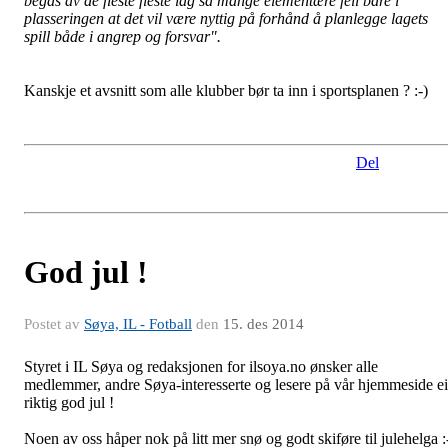
begås av de fleste fleste lag så mange elementære feil bare i
plasseringen at det vil være nyttig på forhånd å planlegge lagets
spill både i angrep og forsvar".
Kanskje et avsnitt som alle klubber bør ta inn i sportsplanen ? :-)
Del
God jul !
Postet av
Søya, IL - Fotball
den
15. des 2014
Styret i IL Søya og redaksjonen for ilsoya.no ønsker alle
medlemmer, andre Søya-interesserte og lesere på vår hjemmeside ei
riktig god jul !
Noen av oss håper nok på litt mer snø og godt skiføre til julehelga :