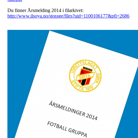
Du finner Årsmelding 2014 i filarkivet:
http://www.ilsoya.no/storage/files?uid=1100106177&pfi=2686