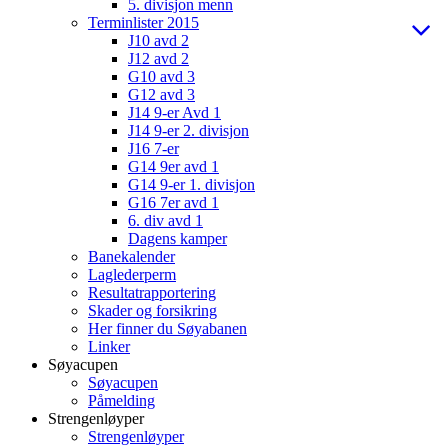
5. divisjon menn
Terminlister 2015
J10 avd 2
J12 avd 2
G10 avd 3
G12 avd 3
J14 9-er Avd 1
J14 9-er 2. divisjon
J16 7-er
G14 9er avd 1
G14 9-er 1. divisjon
G16 7er avd 1
6. div avd 1
Dagens kamper
Banekalender
Laglederperm
Resultatrapportering
Skader og forsikring
Her finner du Søyabanen
Linker
Søyacupen
Søyacupen
Påmelding
Strengenløyper
Strengenløyper