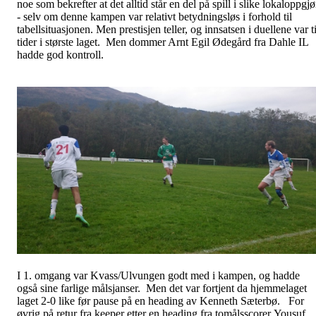
noe som bekrefter at det alltid står en del på spill i slike lokaloppgjø
- selv om denne kampen var relativt betydningsløs i forhold til
tabellsituasjonen. Men prestisjen teller, og innsatsen i duellene var ti
tider i største laget. Men dommer Arnt Egil Ødegård fra Dahle IL
hadde god kontroll.
I 1. omgang var Kvass/Ulvungen godt med i kampen, og hadde
også sine farlige målsjanser. Men det var fortjent da hjemmelaget
laget 2-0 like før pause på en heading av Kenneth Sæterbø. For
øvrig på retur fra keeper etter en heading fra tomålsscorer Yousuf