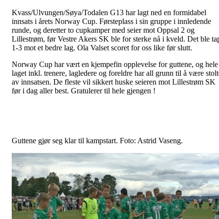
Kvass/Ulvungen/Søya/Todalen G13 har lagt ned en formidabel
innsats i årets Norway Cup. Førsteplass i sin gruppe i innledende
runde, og deretter to cupkamper med seier mot Oppsal 2 og
Lillestrøm, før Vestre Akers SK ble for sterke nå i kveld. Det ble ta
1-3 mot et bedre lag. Ola Valset scoret for oss like før slutt.
Norway Cup har vært en kjempefin opplevelse for guttene, og hele
laget inkl. trenere, lagledere og foreldre har all grunn til å være stol
av innsatsen. De fleste vil sikkert huske seieren mot Lillestrøm SK
før i dag aller best. Gratulerer til hele gjengen !
Guttene gjør seg klar til kampstart. Foto: Astrid Vaseng.