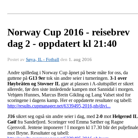
Norway Cup 2016 - reisebrev
dag 2 - oppdatert kl 21:40
Postet av
Søya, IL - Fotball
den
1. aug 2016
Andre spilledag i Norway Cup åpnet på beste måte for oss, da
guttene på
G13 9er
tok sin andre seier i turneringen.
3-1 over
Høybråten og Stovner IL
gjør at plassen i A-sluttspillet er sikret
allerede, før den siste innledende kampen mot Sannidal i morgen.
Vebjørn Hunnes, Marcus Brein Gikling og Lang Valset stod for
scoringene i dagens kamp. Her er oppdaterte resultater og tabell:
http://results.cupmanager.net/6339495,2016,nb/divi...
J16
sikret seg også sin andre seier i dag, med
2-0
mot
Helgerød IL
Gøif
fra Sandefjord. Scoringer ved Emma Sæther og Ragne
Gjersvoll. Jentene imponerer ! I morgen kl 17.30 blir det puljefinal
mot Bryne. Resultater og tabell: