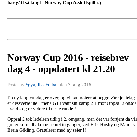
har gått så langt i Norway Cup A-sluttspill :-)
Norway Cup 2016 - reisebrev
dag 4 - oppdatert kl 21.20
Postet av
Søya, IL - Fotball
den
3. aug 2016
En ny lang cupdag er over, og vi kan notere at begge våre jentelag
er dessverre ute - mens G13 vant sin kamp 2-1 mot Oppsal 2 onsd
kveld - og er videre til neste runde !
Oppsal 2 tok ledelsen tidlig i 2. omgang, men det var fortjent da vå
gutter kom tilbake og scoret to ganger, ved Erik Husby og Marcus
Brein Gikling. Gratulerer med ny seier !!