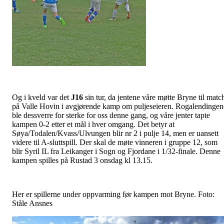
Og i kveld var det
J16
sin tur, da jentene våre møtte Bryne til matc
på Valle Hovin i avgjørende kamp om puljeseieren. Rogalendingen
ble dessverre for sterke for oss denne gang, og våre jenter tapte
kampen 0-2 etter et mål i hver omgang. Det betyr at
Søya/Todalen/Kvass/Ulvungen blir nr 2 i pulje 14, men er uansett
videre til A-sluttspill. Der skal de møte vinneren i gruppe 12, som
blir Syril IL fra Leikanger i Sogn og Fjordane i 1/32-finale. Denne
kampen spilles på Rustad 3 onsdag kl 13.15.
Her er spillerne under oppvarming før kampen mot Bryne. Foto:
Ståle Ansnes