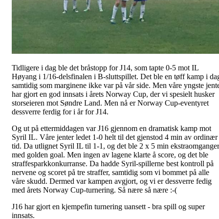
Tidligere i dag ble det bråstopp for J14, som tapte 0-5 mot IL
Høyang i 1/16-delsfinalen i B-sluttspillet. Det ble en tøff kamp i da
samtidig som marginene ikke var på vår side. Men våre yngste jent
har gjort en god innsats i årets Norway Cup, der vi spesielt husker
storseieren mot Søndre Land. Men nå er Norway Cup-eventyret
dessverre ferdig for i år for J14.
Og ut på ettermiddagen var J16 gjennom en dramatisk kamp mot
Syril IL. Våre jenter ledet 1-0 helt til det gjenstod 4 min av ordinær
tid. Da utlignet Syril IL til 1-1, og det ble 2 x 5 min ekstraomgange
med golden goal. Men ingen av lagene klarte å score, og det ble
straffesparkkonkurranse. Da hadde Syril-spillerne best kontroll på
nervene og scoret på tre straffer, samtidig som vi bommet på alle
våre skudd. Dermed var kampen avgjort, og vi er dessverre fedig
med årets Norway Cup-turnering. Så nære så nære :-(
J16 har gjort en kjempefin turnering uansett - bra spill og super
innsats.