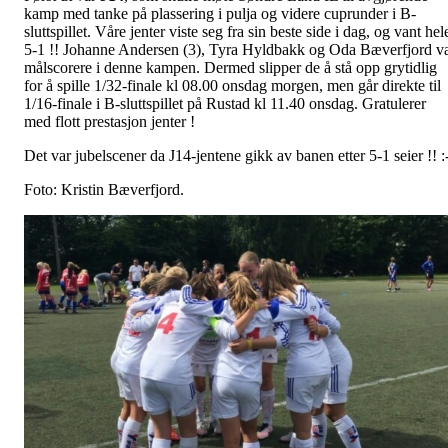
kamp med tanke på plassering i pulja og videre cuprunder i B-
sluttspillet. Våre jenter viste seg fra sin beste side i dag, og vant hel
5-1 !! Johanne Andersen (3), Tyra Hyldbakk og Oda Bæverfjord v
målscorere i denne kampen. Dermed slipper de å stå opp grytidlig
for å spille 1/32-finale kl 08.00 onsdag morgen, men går direkte til
1/16-finale i B-sluttspillet på Rustad kl 11.40 onsdag. Gratulerer
med flott prestasjon jenter !
Det var jubelscener da J14-jentene gikk av banen etter 5-1 seier !! :
Foto: Kristin Bæverfjord.