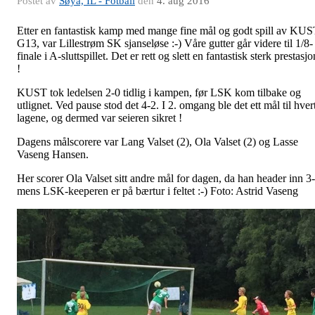
Postet av
Søya, IL - Fotball
den
4. aug 2016
Etter en fantastisk kamp med mange fine mål og godt spill av KU
G13, var Lillestrøm SK sjanseløse :-) Våre gutter går videre til 1/8-
finale i A-sluttspillet. Det er rett og slett en fantastisk sterk prestasjo
!
KUST tok ledelsen 2-0 tidlig i kampen, før LSK kom tilbake og
utlignet. Ved pause stod det 4-2. I 2. omgang ble det ett mål til hver
lagene, og dermed var seieren sikret !
Dagens målscorere var Lang Valset (2), Ola Valset (2) og Lasse
Vaseng Hansen.
Her scorer Ola Valset sitt andre mål for dagen, da han header inn 3
mens LSK-keeperen er på bærtur i feltet :-) Foto: Astrid Vaseng