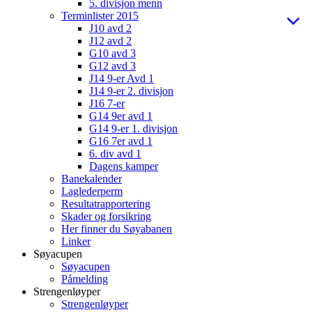
5. divisjon menn
Terminlister 2015
J10 avd 2
J12 avd 2
G10 avd 3
G12 avd 3
J14 9-er Avd 1
J14 9-er 2. divisjon
J16 7-er
G14 9er avd 1
G14 9-er 1. divisjon
G16 7er avd 1
6. div avd 1
Dagens kamper
Banekalender
Laglederperm
Resultatrapportering
Skader og forsikring
Her finner du Søyabanen
Linker
Søyacupen
Søyacupen
Påmelding
Strengenløyper
Strengenløyper