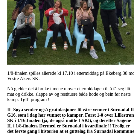
1/8-finalen spilles allerede kl 17.10 i ettermiddag på Ekeberg 38 mo
Vestre Akers SK.
Nå gjelder det å bruke timene utover ettermiddagen til å få seg litt
mat og drikke, slappe av og restituere både hode og bein før neste
kamp. Tøfft program !
IL Søya sender også gratulasjoner til våre venner i Surnadal I
G16, som i dag har vunnet to kamper. Først 1-0 over Lillestrø
SK i 1/16-finalen (ja, de også møtte LSK!), og deretter Sagene
IL i 1/8-finalen. Dermed er Surnadal i kvartfinale !! Trolig er
det første gang i historien at et guttelag fra Surnadal kommun