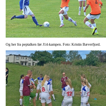
Og her fra peptalken før J14-kampen. Foto: Kristin Bæverfjord.