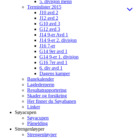
5. divisjon menn
Terminlister 2015
J10 avd 2
J12 avd 2
G10 avd 3
G12 avd 3
J14 9-er Avd 1
J14 9-er 2. divisjon
J16 7-er
G14 9er avd 1
G14 9-er 1. divisjon
G16 7er avd 1
6. div avd 1
Dagens kamper
Banekalender
Laglederperm
Resultatrapportering
Skader og forsikring
Her finner du Søyabanen
Linker
Søyacupen
Søyacupen
Påmelding
Strengenløyper
Strengenløyper