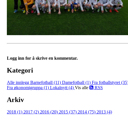
Logg inn for å skrive en kommentar.
Kategori
Alle innlegg
Barnefotball (11)
Damefotball (1)
Fra fotballstyret (35
Fra økonomigruppa (1)
Lokalnytt (4)
Vis alle
RSS
Arkiv
2018 (1)
2017 (2)
2016 (20)
2015 (37)
2014 (75)
2013 (4)