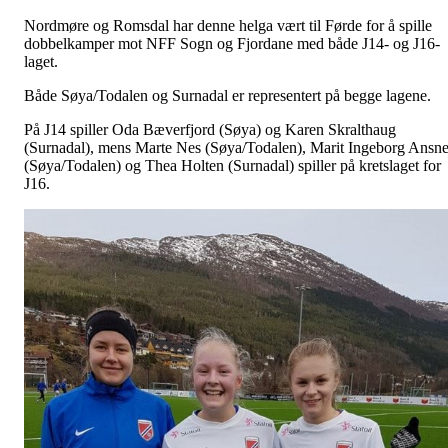
Nordmøre og Romsdal har denne helga vært til Førde for å spille
dobbelkamper mot NFF Sogn og Fjordane med både J14- og J16-
laget.
Både Søya/Todalen og Surnadal er representert på begge lagene.
På J14 spiller Oda Bæverfjord (Søya) og Karen Skralthaug
(Surnadal), mens Marte Nes (Søya/Todalen), Marit Ingeborg Ansn
(Søya/Todalen) og Thea Holten (Surnadal) spiller på kretslaget for
J16.