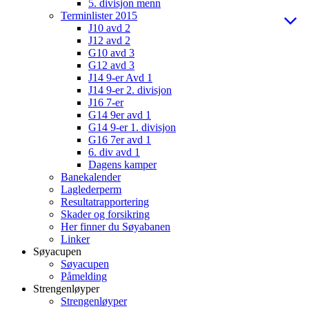
5. divisjon menn
Terminlister 2015
J10 avd 2
J12 avd 2
G10 avd 3
G12 avd 3
J14 9-er Avd 1
J14 9-er 2. divisjon
J16 7-er
G14 9er avd 1
G14 9-er 1. divisjon
G16 7er avd 1
6. div avd 1
Dagens kamper
Banekalender
Laglederperm
Resultatrapportering
Skader og forsikring
Her finner du Søyabanen
Linker
Søyacupen
Søyacupen
Påmelding
Strengenløyper
Strengenløyper