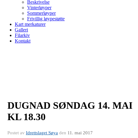
Beskrivelse
Vinterløyper
Sommerløyper
Frivillig løypestøtte
Kart merkaturer
Galleri
Filarkiv
Kontakt
DUGNAD SØNDAG 14. MAI
KL 18.30
Postet av
Idrettslaget Søya
den
11. mai 2017