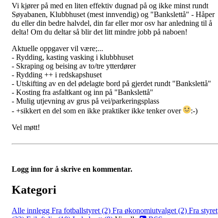
Vi kjører på med en liten effektiv dugnad på og ikke minst rundt
Søyabanen, Klubbhuset (mest innvendig) og "Bankslettå" - Håper
du eller din bedre halvdel, din far eller mor osv har anledning til å
delta! Om du deltar så blir det litt mindre jobb på naboen!
Aktuelle oppgaver vil være;
...
- Rydding, kasting vasking i klubbhuset
- Skraping og beising av to/tre ytterdører
- Rydding ++ i redskapshuset
- Utskifting av en del ødelagte bord på gjerdet rundt "Bankslettå"
- Kosting fra asfaltkant og inn på "Bankslettå"
- Mulig utjevning av grus på vei/parkeringsplass
- +sikkert en del som en ikke praktiker ikke tenker over
:-)
Vel møtt!
Logg inn for å skrive en kommentar.
Kategori
Alle innlegg
Fra fotballstyret (2)
Fra økonomiutvalget (2)
Fra styret