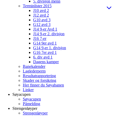
5. divisjon menn
Terminlister 2015
J10 avd 2
J12 avd 2
G10 avd 3
G12 avd 3
J14 9-er Avd 1
J14 9-er 2. divisjon
J16 7-er
G14 9er avd 1
G14 9-er 1. divisjon
G16 7er avd 1
6. div avd 1
Dagens kamper
Banekalender
Laglederperm
Resultatrapportering
Skader og forsikring
Her finner du Søyabanen
Linker
Søyacupen
Søyacupen
Påmelding
Strengenløyper
Strengenløyper