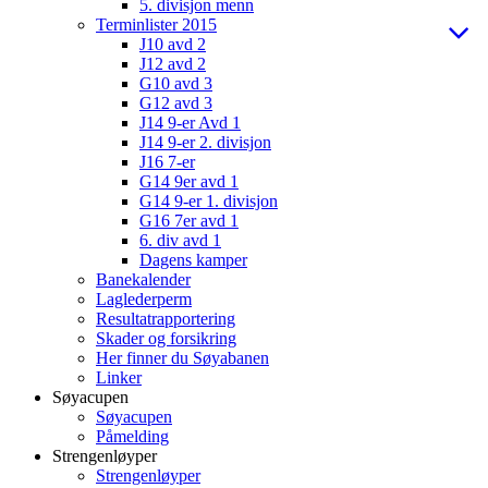
5. divisjon menn
Terminlister 2015
J10 avd 2
J12 avd 2
G10 avd 3
G12 avd 3
J14 9-er Avd 1
J14 9-er 2. divisjon
J16 7-er
G14 9er avd 1
G14 9-er 1. divisjon
G16 7er avd 1
6. div avd 1
Dagens kamper
Banekalender
Laglederperm
Resultatrapportering
Skader og forsikring
Her finner du Søyabanen
Linker
Søyacupen
Søyacupen
Påmelding
Strengenløyper
Strengenløyper