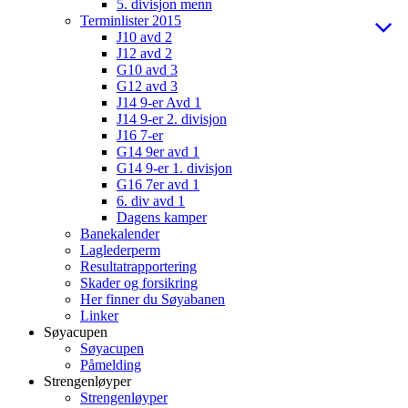
5. divisjon menn
Terminlister 2015
J10 avd 2
J12 avd 2
G10 avd 3
G12 avd 3
J14 9-er Avd 1
J14 9-er 2. divisjon
J16 7-er
G14 9er avd 1
G14 9-er 1. divisjon
G16 7er avd 1
6. div avd 1
Dagens kamper
Banekalender
Laglederperm
Resultatrapportering
Skader og forsikring
Her finner du Søyabanen
Linker
Søyacupen
Søyacupen
Påmelding
Strengenløyper
Strengenløyper