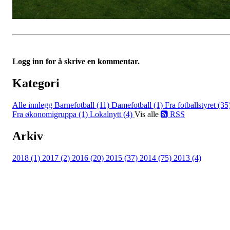
Logg inn for å skrive en kommentar.
Kategori
Alle innlegg
Barnefotball (11)
Damefotball (1)
Fra fotballstyret (35
Fra økonomigruppa (1)
Lokalnytt (4)
Vis alle
RSS
Arkiv
2018 (1)
2017 (2)
2016 (20)
2015 (37)
2014 (75)
2013 (4)