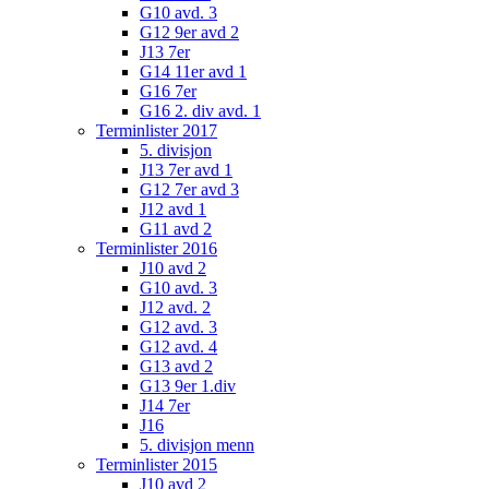
G10 avd. 3
G12 9er avd 2
J13 7er
G14 11er avd 1
G16 7er
G16 2. div avd. 1
Terminlister 2017
5. divisjon
J13 7er avd 1
G12 7er avd 3
J12 avd 1
G11 avd 2
Terminlister 2016
J10 avd 2
G10 avd. 3
J12 avd. 2
G12 avd. 3
G12 avd. 4
G13 avd 2
G13 9er 1.div
J14 7er
J16
5. divisjon menn
Terminlister 2015
J10 avd 2