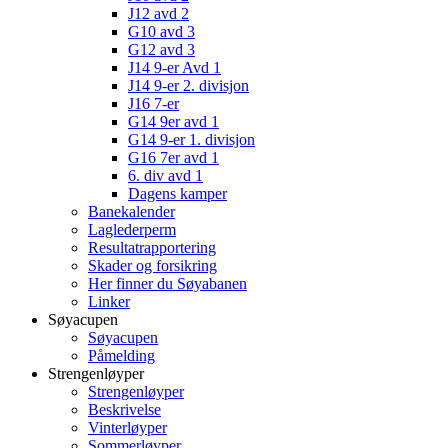
J12 avd 2
G10 avd 3
G12 avd 3
J14 9-er Avd 1
J14 9-er 2. divisjon
J16 7-er
G14 9er avd 1
G14 9-er 1. divisjon
G16 7er avd 1
6. div avd 1
Dagens kamper
Banekalender
Laglederperm
Resultatrapportering
Skader og forsikring
Her finner du Søyabanen
Linker
Søyacupen
Søyacupen
Påmelding
Strengenløyper
Strengenløyper
Beskrivelse
Vinterløyper
Sommerløyper