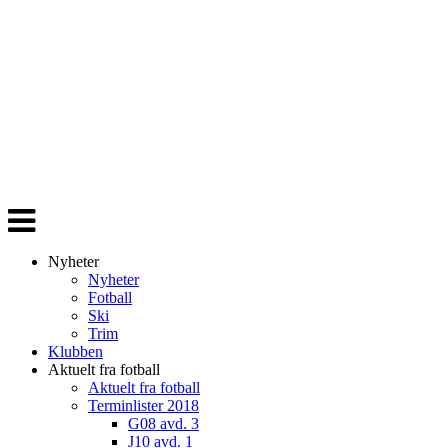
Veksle
navigasjon
Nyheter
Nyheter
Fotball
Ski
Trim
Klubben
Aktuelt fra fotball
Aktuelt fra fotball
Terminlister 2018
G08 avd. 3
J10 avd. 1