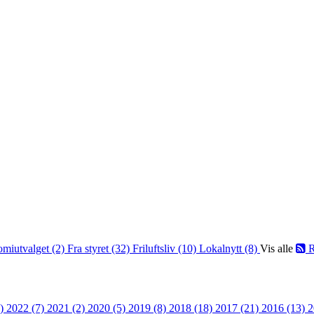
omiutvalget (2)
Fra styret (32)
Friluftsliv (10)
Lokalnytt (8)
Vis alle
R
2)
2022 (7)
2021 (2)
2020 (5)
2019 (8)
2018 (18)
2017 (21)
2016 (13)
2