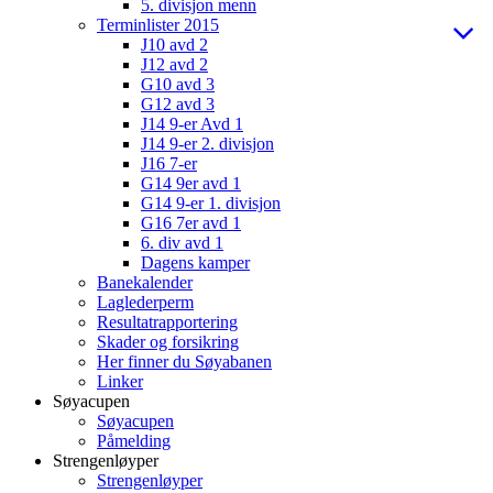
5. divisjon menn
Terminlister 2015
J10 avd 2
J12 avd 2
G10 avd 3
G12 avd 3
J14 9-er Avd 1
J14 9-er 2. divisjon
J16 7-er
G14 9er avd 1
G14 9-er 1. divisjon
G16 7er avd 1
6. div avd 1
Dagens kamper
Banekalender
Laglederperm
Resultatrapportering
Skader og forsikring
Her finner du Søyabanen
Linker
Søyacupen
Søyacupen
Påmelding
Strengenløyper
Strengenløyper