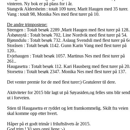
vinteren. Ny bok er på plass for i år.
Stangvik Aldersheim : totalt 109 turer, Marit Haugen med 35 turer.
Vang : totalt 98, Monika Nes med flest turer på 10.
De andre trimpostene:
Strengen : Totalt besøk 2289 ,Marit Haugen med flest turer på 128.
Åsbøsnytå : Totalt besøk 702, Line Nordvik med flest turer på 54.
Bjønndulu : Totalt besøk 732. Aslaug Svendsli med flest turer på 6
Storåsen : Totalt besøk 1142. Gunn Karin Vang med flest turer på
120..
Evjehaugen : Totalt besøk 1057. Martinus Nes med flest turer på
261..
Haugasetra : Totalt besøk 112. Kari Hausberg med flest turer på 20
Storsetra : Totalt besøk 2347. Monika Nes med flest turer på 137.
Det venter premie for de med flest turer:) Gratulerer til dere.
Aktiviteter for 2015 blir lagt ut på Søyasiden,og felles sms blir send
ut i forveien.
Stien til Haugasetra er ryddet og lett framkommelig. Skilt fra veien
skal komme opp etter hvert.
Håper på et godt trimår i friluftslivets år 2015.
God trim ! Vi sees oppi liene :-)