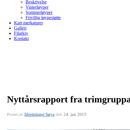
Beskrivelse
Vinterløyper
Sommerløyper
Frivillig løypestøtte
Kart merkaturer
Galleri
Filarkiv
Kontakt
Nyttårsrapport fra trimgrupp
Postet av
Idrettslaget Søya
den
24. jan 2015