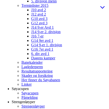
5. divisjon menn
Terminlister 2015
J10 avd 2
J12 avd 2
G10 avd 3
G12 avd 3
J14 9-er Avd 1
J14 9-er 2. divisjon
J16 7-er
G14 9er avd 1
G14 9-er 1. divisjon
G16 7er avd 1
6. div avd 1
Dagens kamper
Banekalender
Laglederperm
Resultatrapportering
Skader og forsikring
Her finner du Søyabanen
Linker
Søyacupen
Søyacupen
Påmelding
Strengenløyper
Strengenløyper