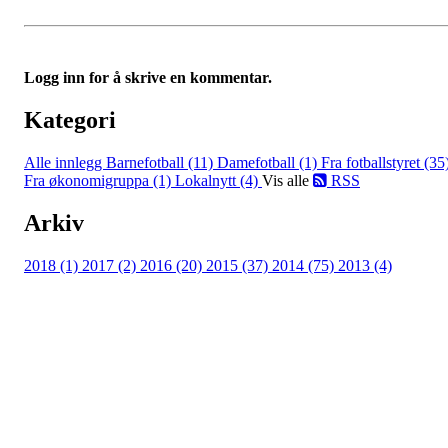
Logg inn for å skrive en kommentar.
Kategori
Alle innlegg
Barnefotball (11)
Damefotball (1)
Fra fotballstyret (35
Fra økonomigruppa (1)
Lokalnytt (4)
Vis alle
RSS
Arkiv
2018 (1)
2017 (2)
2016 (20)
2015 (37)
2014 (75)
2013 (4)