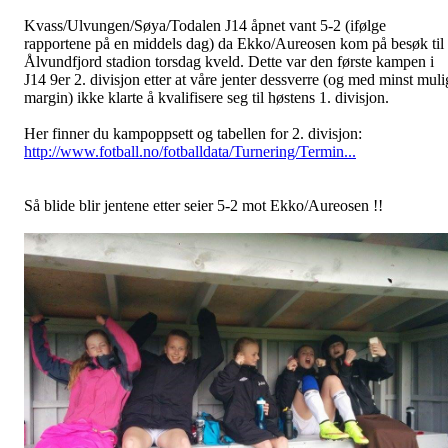
Kvass/Ulvungen/Søya/Todalen J14 åpnet vant 5-2 (ifølge
rapportene på en middels dag) da Ekko/Aureosen kom på besøk til
Ålvundfjord stadion torsdag kveld. Dette var den første kampen i
J14 9er 2. divisjon etter at våre jenter dessverre (og med minst muli
margin) ikke klarte å kvalifisere seg til høstens 1. divisjon.
Her finner du kampoppsett og tabellen for 2. divisjon:
http://www.fotball.no/fotballdata/Turnering/Termin...
Så blide blir jentene etter seier 5-2 mot Ekko/Aureosen !!