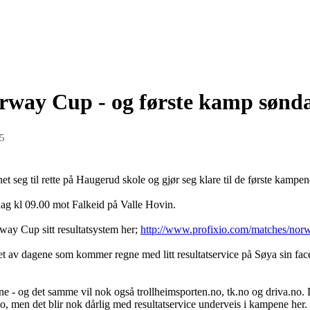
orway Cup - og første kamp sønda
15
net seg til rette på Haugerud skole og gjør seg klare til de første kam
ag kl 09.00 mot Falkeid på Valle Hovin.
ay Cup sitt resultatsystem her;
http://www.profixio.com/matches/norw
t av dagene som kommer regne med litt resultatservice på Søya sin fac
 - og det samme vil nok også trollheimsporten.no, tk.no og driva.no. 
o, men det blir nok dårlig med resultatservice underveis i kampene her.