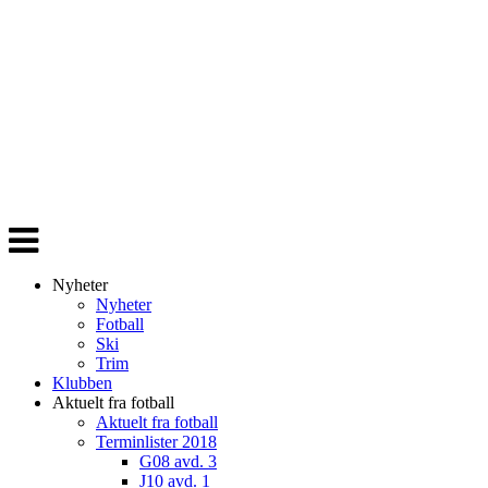
Veksle
navigasjon
Nyheter
Nyheter
Fotball
Ski
Trim
Klubben
Aktuelt fra fotball
Aktuelt fra fotball
Terminlister 2018
G08 avd. 3
J10 avd. 1