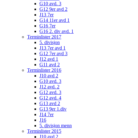
G10 avd. 3
G12 9er avd 2
J13 7er
G14 11er avd 1
G16 7er
G16 2. div avd. 1
Terminlister 2017
5. divisjon
J13 7er avd 1
G12 7er avd 3
J12 avd 1
G11 avd 2
Terminlister 2016
J10 avd 2
G10 avd. 3
J12 avd. 2
G12 avd. 3
G12 avd. 4
G13 avd 2
G13 9er 1.div
J14 7er
J16
5. divisjon menn
Terminlister 2015
J10 avd 2