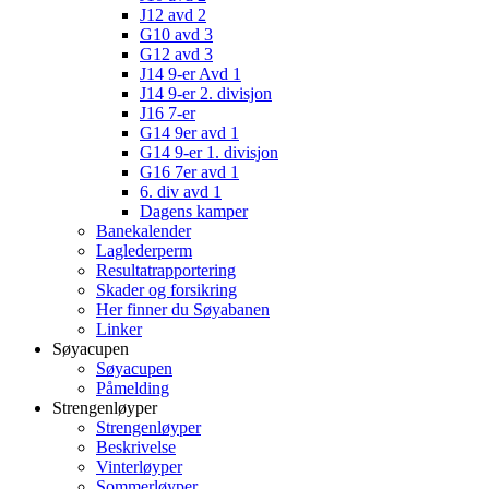
J12 avd 2
G10 avd 3
G12 avd 3
J14 9-er Avd 1
J14 9-er 2. divisjon
J16 7-er
G14 9er avd 1
G14 9-er 1. divisjon
G16 7er avd 1
6. div avd 1
Dagens kamper
Banekalender
Laglederperm
Resultatrapportering
Skader og forsikring
Her finner du Søyabanen
Linker
Søyacupen
Søyacupen
Påmelding
Strengenløyper
Strengenløyper
Beskrivelse
Vinterløyper
Sommerløyper