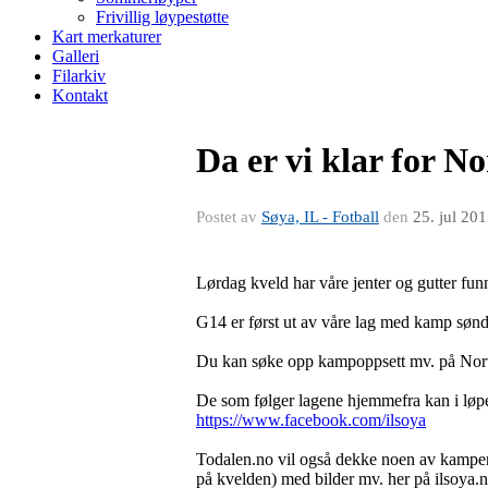
Frivillig løypestøtte
Kart merkaturer
Galleri
Filarkiv
Kontakt
Da er vi klar for N
Postet av
Søya, IL - Fotball
den
25. jul 20
Lørdag kveld har våre jenter og gutter fun
G14 er først ut av våre lag med kamp sønd
Du kan søke opp kampoppsett mv. på Norw
De som følger lagene hjemmefra kan i løpe
https://www.facebook.com/ilsoya
Todalen.no vil også dekke noen av kampene
på kvelden) med bilder mv. her på ilsoya.n