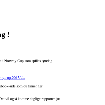
g !
pene i Norway Cup som spilles søndag.
ay-cup-2015/l/...
ebook-side som du finner her;
Det vil også komme daglige rapporter (ut