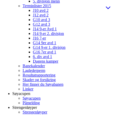
5. divisjon menn
Terminlister 2015
J10 avd 2
J12 avd 2
G10 avd 3
G12 avd 3
J14 9-er Avd 1
J14 9-er 2. divisjon
J16 7-er
G14 9er avd 1
G14 9-er 1. divisjon
G16 7er avd 1
6. div avd 1
Dagens kamper
Banekalender
Laglederperm
Resultatrapportering
Skader og forsikring
Her finner du Søyabanen
Linker
Søyacupen
Søyacupen
Påmelding
Strengenløyper
Strengenløyper