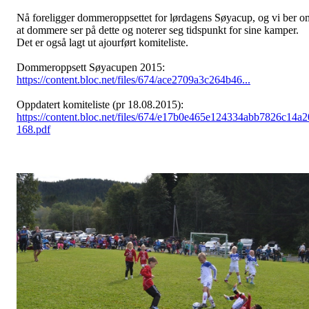
Nå foreligger dommeroppsettet for lørdagens Søyacup, og vi ber o
at dommere ser på dette og noterer seg tidspunkt for sine kamper.
Det er også lagt ut ajourført komiteliste.
Dommeroppsett Søyacupen 2015:
https://content.bloc.net/files/674/ace2709a3c264b46...
Oppdatert komiteliste (pr 18.08.2015):
https://content.bloc.net/files/674/e17b0e465e124334abb7826c14a2
168.pdf