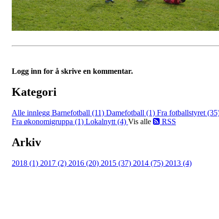
Logg inn for å skrive en kommentar.
Kategori
Alle innlegg
Barnefotball (11)
Damefotball (1)
Fra fotballstyret (35
Fra økonomigruppa (1)
Lokalnytt (4)
Vis alle
RSS
Arkiv
2018 (1)
2017 (2)
2016 (20)
2015 (37)
2014 (75)
2013 (4)