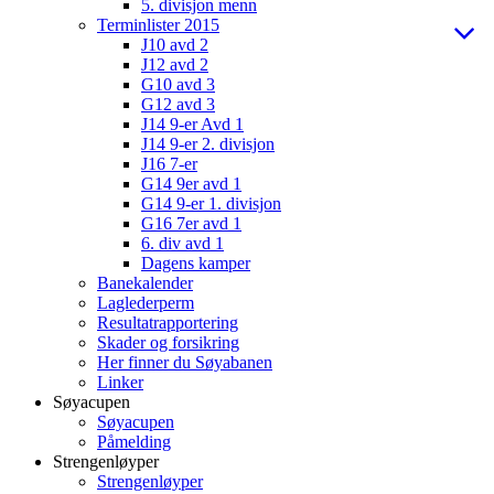
5. divisjon menn
Terminlister 2015
J10 avd 2
J12 avd 2
G10 avd 3
G12 avd 3
J14 9-er Avd 1
J14 9-er 2. divisjon
J16 7-er
G14 9er avd 1
G14 9-er 1. divisjon
G16 7er avd 1
6. div avd 1
Dagens kamper
Banekalender
Laglederperm
Resultatrapportering
Skader og forsikring
Her finner du Søyabanen
Linker
Søyacupen
Søyacupen
Påmelding
Strengenløyper
Strengenløyper