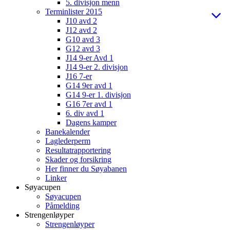
5. divisjon menn
Terminlister 2015
J10 avd 2
J12 avd 2
G10 avd 3
G12 avd 3
J14 9-er Avd 1
J14 9-er 2. divisjon
J16 7-er
G14 9er avd 1
G14 9-er 1. divisjon
G16 7er avd 1
6. div avd 1
Dagens kamper
Banekalender
Laglederperm
Resultatrapportering
Skader og forsikring
Her finner du Søyabanen
Linker
Søyacupen
Søyacupen
Påmelding
Strengenløyper
Strengenløyper