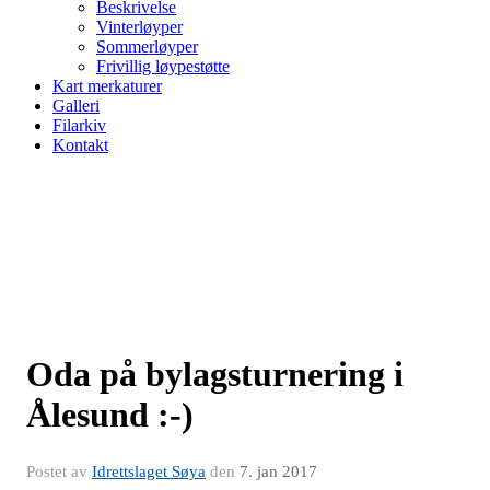
Beskrivelse
Vinterløyper
Sommerløyper
Frivillig løypestøtte
Kart merkaturer
Galleri
Filarkiv
Kontakt
Oda på bylagsturnering i
Ålesund :-)
Postet av
Idrettslaget Søya
den
7. jan 2017