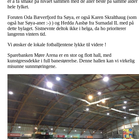
er å få smake på nivået sammen med de aller beste på samme alder 
hele fylket.
Foruten Oda Bæverfjord fra Søya, er også Karen Skralthaug (som
også har Søya-aner :-) ) og Hedda Aasbø fra Surnadal IL med på
dette bylaget. Sistnevnte deltok ikke i helga, da ho prioriterer
langrenn vinters tid.
Vi ønsker de lokale fotballjentene lykke til videre !
Sparebanken Møre Arena er en stor og flott hall, med
kunstgressdekke i full banestørrelse. Denne hallen kan vi virkelig
misunne sunnmøringene.