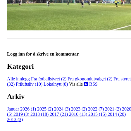
Logg inn for å skrive en kommentar.
Kategori
Alle innlegg
Fra fotballstyret (2)
Fra økonomiutvalget (2)
Fra styret
(32)
Friluftsliv (10)
Lokalnytt (8)
Vis alle
RSS
Arkiv
Januar 2026 (1)
2025 (2)
2024 (3)
2023 (2)
2022 (7)
2021 (2)
202
(5)
2019 (8)
2018 (18)
2017 (21)
2016 (13)
2015 (15)
2014 (20)
2013 (3)