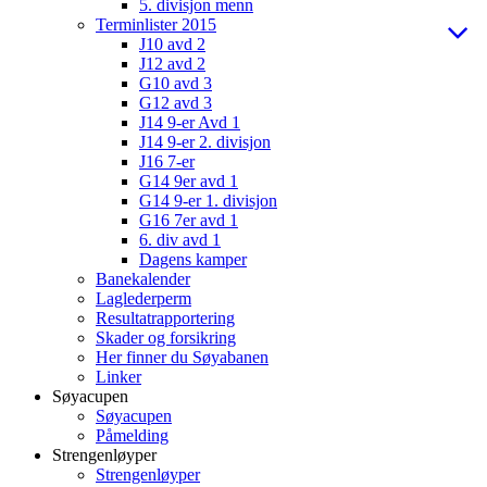
5. divisjon menn
Terminlister 2015
J10 avd 2
J12 avd 2
G10 avd 3
G12 avd 3
J14 9-er Avd 1
J14 9-er 2. divisjon
J16 7-er
G14 9er avd 1
G14 9-er 1. divisjon
G16 7er avd 1
6. div avd 1
Dagens kamper
Banekalender
Laglederperm
Resultatrapportering
Skader og forsikring
Her finner du Søyabanen
Linker
Søyacupen
Søyacupen
Påmelding
Strengenløyper
Strengenløyper