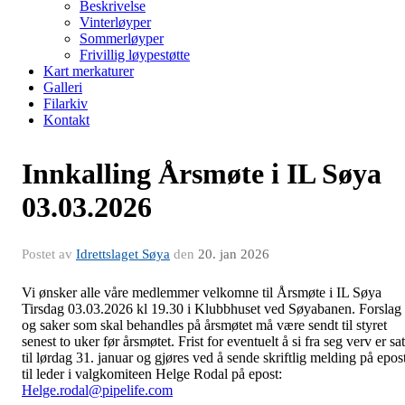
Beskrivelse
Vinterløyper
Sommerløyper
Frivillig løypestøtte
Kart merkaturer
Galleri
Filarkiv
Kontakt
Innkalling Årsmøte i IL Søya
03.03.2026
Postet av
Idrettslaget Søya
den
20. jan 2026
Vi ønsker alle våre medlemmer velkomne til Årsmøte i IL Søya
Tirsdag 03.03.2026 kl 19.30 i Klubbhuset ved Søyabanen. Forslag
og saker som skal behandles på årsmøtet må være sendt til styret
senest to uker før årsmøtet. Frist for eventuelt å si fra seg verv er sat
til lørdag 31. januar og gjøres ved å sende skriftlig melding på epos
til leder i valgkomiteen Helge Rodal på epost:
Helge.rodal@pipelife.com