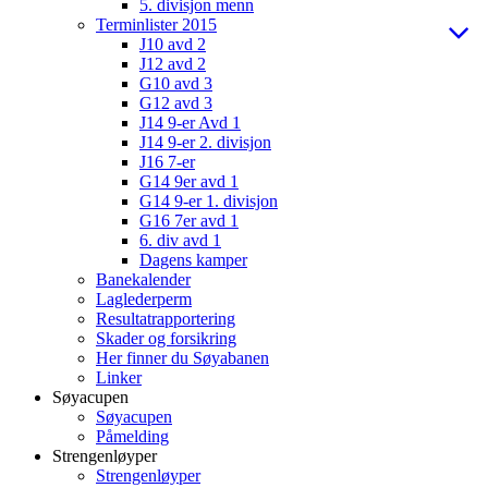
5. divisjon menn
Terminlister 2015
J10 avd 2
J12 avd 2
G10 avd 3
G12 avd 3
J14 9-er Avd 1
J14 9-er 2. divisjon
J16 7-er
G14 9er avd 1
G14 9-er 1. divisjon
G16 7er avd 1
6. div avd 1
Dagens kamper
Banekalender
Laglederperm
Resultatrapportering
Skader og forsikring
Her finner du Søyabanen
Linker
Søyacupen
Søyacupen
Påmelding
Strengenløyper
Strengenløyper