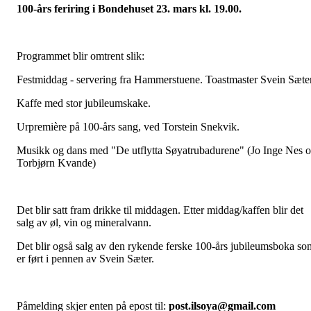
100-års feriring i Bondehuset 23. mars kl. 19.00.
Programmet blir omtrent slik:
Festmiddag - servering fra Hammerstuene. Toastmaster Svein Sæter
Kaffe med stor jubileumskake.
Urpremière på 100-års sang, ved Torstein Snekvik.
Musikk og dans med "De utflytta Søyatrubadurene" (Jo Inge Nes 
Torbjørn Kvande)
Det blir satt fram drikke til middagen. Etter middag/kaffen blir det
salg av øl, vin og mineralvann.
Det blir også salg av den rykende ferske 100-års jubileumsboka so
er ført i pennen av Svein Sæter.
Påmelding skjer enten på epost til:
post.ilsoya@gmail.com