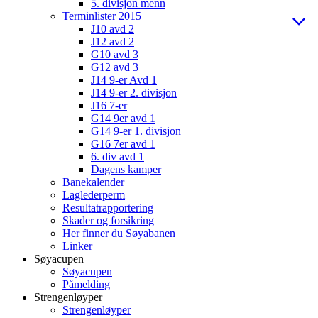
5. divisjon menn
Terminlister 2015
J10 avd 2
J12 avd 2
G10 avd 3
G12 avd 3
J14 9-er Avd 1
J14 9-er 2. divisjon
J16 7-er
G14 9er avd 1
G14 9-er 1. divisjon
G16 7er avd 1
6. div avd 1
Dagens kamper
Banekalender
Laglederperm
Resultatrapportering
Skader og forsikring
Her finner du Søyabanen
Linker
Søyacupen
Søyacupen
Påmelding
Strengenløyper
Strengenløyper