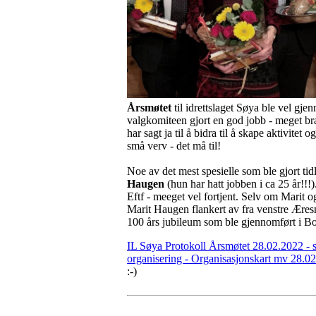
Årsmøtet
til idrettslaget Søya ble vel gj
valgkomiteen gjort en god jobb - meget bra!
har sagt ja til å bidra til å skape aktivitet
små verv - det må til!
Noe av det mest spesielle som ble gjort tid
Haugen
(hun har hatt jobben i ca 25 år!!!
Eftf - meeget vel fortjent. Selv om Marit 
Marit Haugen flankert av fra venstre Ær
100 års jubileum som ble gjennomført i B
IL Søya Protokoll Årsmøtet 28.02.2022 - s
organisering - Organisasjonskart mv 28.0
:-)