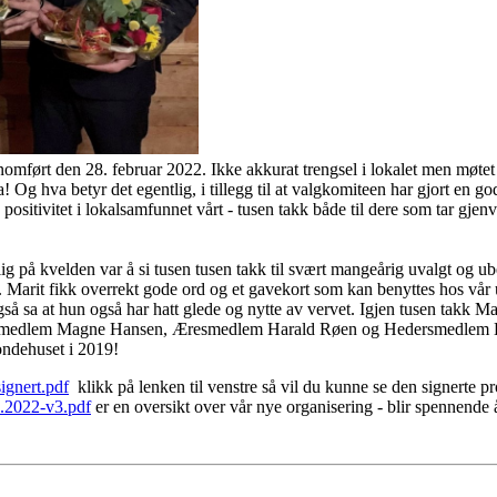
ennomført den 28. februar 2022. Ikke akkurat trengsel i lokalet men møte
 Og hva betyr det egentlig, i tillegg til at valgkomiteen har gjort en g
 og positivitet i lokalsamfunnet vårt - tusen takk både til dere som tar gjen
lig på kvelden var å si tusen tusen takk til svært mangeårig uvalgt og u
). Marit fikk overrekt gode ord og et gavekort som kan benyttes hos vår
også sa at hun også har hatt glede og nytte av vervet. Igjen tusen takk 
esmedlem Magne Hansen, Æresmedlem Harald Røen og Hedersmedlem Knu
ondehuset i 2019!
ignert.pdf
klikk på lenken til venstre så vil du kunne se den signerte p
2.2022-v3.pdf
er en oversikt over vår nye organisering - blir spennende 