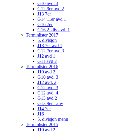
G10 avd. 3
G12 9er avd 2
J13 7er
G14 11er avd 1
G16 7er
G16 2. div avd. 1
Terminlister 2017
5. divisjon
J13 7er avd 1
G12 7er avd 3
J12 avd 1
G11 avd 2
Terminlister 2016
J10 avd 2
G10 avd. 3
J12 avd. 2
G12 avd. 3
G12 avd. 4
G13 avd 2
G13 9er 1.div
J14 7er
J16
5. divisjon menn
Terminlister 2015
J10 avd 2