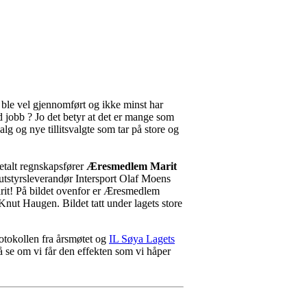
t ble vel gjennomført og ikke minst har
od jobb ? Jo det betyr at det er mange som
valg og nye tillitsvalgte som tar på store og
betalt regnskapsfører
Æresmedlem Marit
 utstyrsleverandør Intersport Olaf Moens
Marit! På bildet ovenfor er Æresmedlem
t Haugen. Bildet tatt under lagets store
rotokollen fra årsmøtet og
IL Søya Lagets
å se om vi får den effekten som vi håper