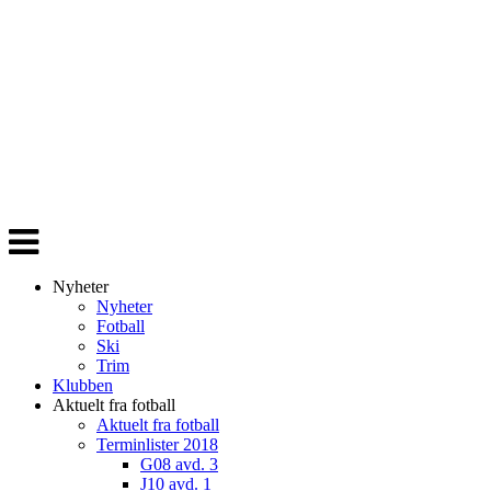
Veksle
navigasjon
Nyheter
Nyheter
Fotball
Ski
Trim
Klubben
Aktuelt fra fotball
Aktuelt fra fotball
Terminlister 2018
G08 avd. 3
J10 avd. 1