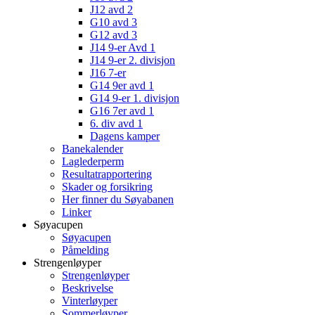
J12 avd 2
G10 avd 3
G12 avd 3
J14 9-er Avd 1
J14 9-er 2. divisjon
J16 7-er
G14 9er avd 1
G14 9-er 1. divisjon
G16 7er avd 1
6. div avd 1
Dagens kamper
Banekalender
Laglederperm
Resultatrapportering
Skader og forsikring
Her finner du Søyabanen
Linker
Søyacupen
Søyacupen
Påmelding
Strengenløyper
Strengenløyper
Beskrivelse
Vinterløyper
Sommerløyper