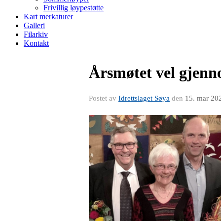
Frivillig løypestøtte
Kart merkaturer
Galleri
Filarkiv
Kontakt
Årsmøtet vel gjenno
Postet av
Idrettslaget Søya
den
15. mar 20