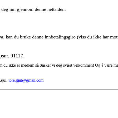
 deg inn gjennom denne nettsiden:
a, kan du bruke denne innbetalingsgiro (viss du ikke har mott
ppsnr. 91117.
om du ikke er medlem så ønsker vi deg svært velkommen! Og å være medl
Gjul,
tore.gjul@gmail.com