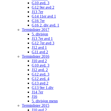
G10 avd. 3
G12 9er avd 2
J13 7er
G14 11er avd 1
G16 7er
G16 2. div avd. 1
Terminlister 2017
5. divisjon
J13 7er avd 1
G12 7er avd 3
J12 avd 1
G11 avd 2
Terminlister 2016
J10 avd 2
G10 avd. 3
J12 avd. 2
G12 avd. 3
G12 avd. 4
G13 avd 2
G13 9er 1.div
J14 7er
J16
5. divisjon menn
Terminlister 2015
J10 avd 2