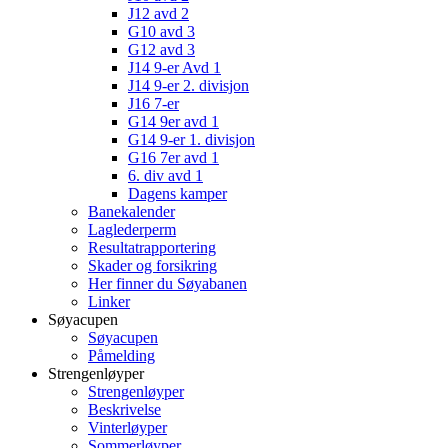
J12 avd 2
G10 avd 3
G12 avd 3
J14 9-er Avd 1
J14 9-er 2. divisjon
J16 7-er
G14 9er avd 1
G14 9-er 1. divisjon
G16 7er avd 1
6. div avd 1
Dagens kamper
Banekalender
Laglederperm
Resultatrapportering
Skader og forsikring
Her finner du Søyabanen
Linker
Søyacupen
Søyacupen
Påmelding
Strengenløyper
Strengenløyper
Beskrivelse
Vinterløyper
Sommerløyper