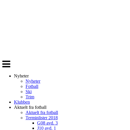
Veksle
navigasjon
Nyheter
Nyheter
Fotball
Ski
Trim
Klubben
Aktuelt fra fotball
Aktuelt fra fotball
Terminlister 2018
G08 avd. 3
J10 avd. 1