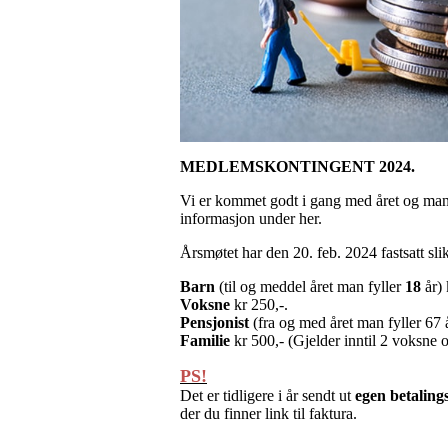
MEDLEMSKONTINGENT 2024.
Vi er kommet godt i gang med året og mang
informasjon under her.
Årsmøtet har den 20. feb. 2024 fastsatt sli
Barn
(til og meddel året man fyller
18
år) 
Voksne
kr 250,-.
Pensjonist
(fra og med året man fyller 67 
Familie
kr 500,- (Gjelder inntil 2 voksne
PS!
Det er tidligere i år sendt ut
egen betaling
der du finner link til faktura.