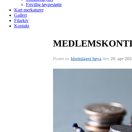
Frivillig løypestøtte
Kart merkaturer
Galleri
Filarkiv
Kontakt
MEDLEMSKONTI
Postet av
Idrettslaget Søya
den
20. apr 20