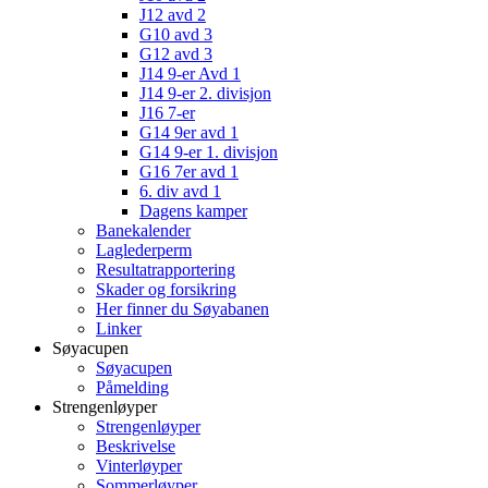
J12 avd 2
G10 avd 3
G12 avd 3
J14 9-er Avd 1
J14 9-er 2. divisjon
J16 7-er
G14 9er avd 1
G14 9-er 1. divisjon
G16 7er avd 1
6. div avd 1
Dagens kamper
Banekalender
Laglederperm
Resultatrapportering
Skader og forsikring
Her finner du Søyabanen
Linker
Søyacupen
Søyacupen
Påmelding
Strengenløyper
Strengenløyper
Beskrivelse
Vinterløyper
Sommerløyper