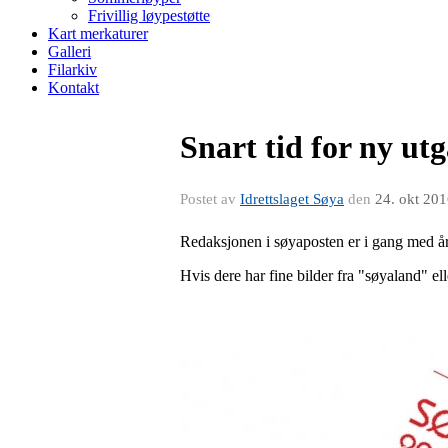
Frivillig løypestøtte
Kart merkaturer
Galleri
Filarkiv
Kontakt
Snart tid for ny ut
Postet av
Idrettslaget Søya
den
24. okt 20
Redaksjonen i søyaposten er i gang med åre
Hvis dere har fine bilder fra "søyaland" el