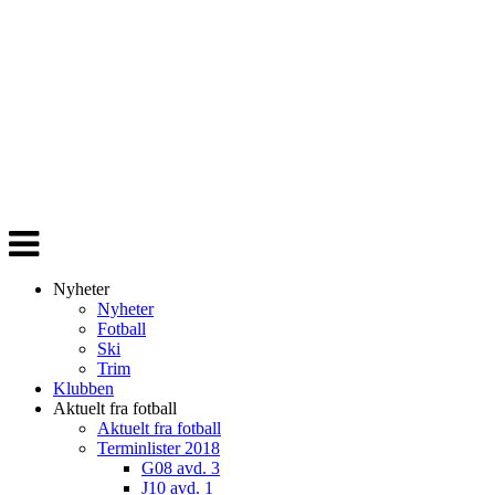
Veksle
navigasjon
Nyheter
Nyheter
Fotball
Ski
Trim
Klubben
Aktuelt fra fotball
Aktuelt fra fotball
Terminlister 2018
G08 avd. 3
J10 avd. 1