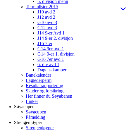
5. divisjon menn
Terminlister 2015
J10 avd 2
J12 avd 2
G10 avd 3
G12 avd 3
J14 9-er Avd 1
J14 9-er 2. divisjon
J16 7-er
G14 9er avd 1
G14 9-er 1. divisjon
G16 7er avd 1
6. div avd 1
Dagens kamper
Banekalender
Laglederperm
Resultatrapportering
Skader og forsikring
Her finner du Søyabanen
Linker
Søyacupen
Søyacupen
Påmelding
Strengenløyper
Strengenløyper