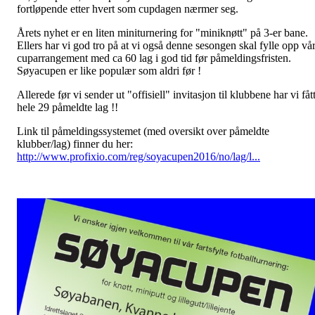
fortløpende etter hvert som cupdagen nærmer seg.
Årets nyhet er en liten miniturnering for "miniknøtt" på 3-er bane.
Ellers har vi god tro på at vi også denne sesongen skal fylle opp vår
cuparrangement med ca 60 lag i god tid før påmeldingsfristen.
Søyacupen er like populær som aldri før !
Allerede før vi sender ut "offisiell" invitasjon til klubbene har vi fåt
hele 29 påmeldte lag !!
Link til påmeldingssystemet (med oversikt over påmeldte
klubber/lag) finner du her:
http://www.profixio.com/reg/soyacupen2016/no/lag/l...