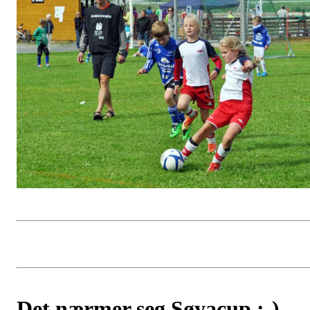
Det nærmer seg Søyacup :-)