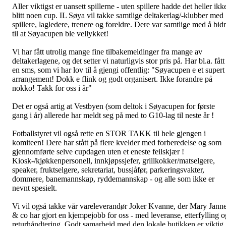
Aller viktigst er uansett spillerne - uten spillere hadde det heller ikk
blitt noen cup. IL Søya vil takke samtlige deltakerlag/-klubber med
spillere, lagledere, trenere og foreldre. Dere var samtlige med å bid
til at Søyacupen ble vellykket!
Vi har fått utrolig mange fine tilbakemeldinger fra mange av
deltakerlagene, og det setter vi naturligvis stor pris på. Har bl.a. fått
en sms, som vi har lov til å gjengi offentlig: "Søyacupen e et supert
arrangement! Dokk e flink og godt organisert. Ikke forandre på
nokko! Takk for oss i år"
Det er også artig at Vestbyen (som deltok i Søyacupen for første
gang i år) allerede har meldt seg på med to G10-lag til neste år !
Fotballstyret vil også rette en STOR TAKK til hele gjengen i
komiteen! Dere har stått på flere kvelder med forberedelse og som
gjennomførte selve cupdagen uten et eneste feilskjær !
Kiosk-/kjøkkenpersonell, innkjøpssjefer, grillkokker/matselgere,
speaker, fruktselgere, sekretariat, bussjåfør, parkeringsvakter,
dommere, banemannskap, ryddemannskap - og alle som ikke er
nevnt spesielt.
Vi vil også takke vår vareleverandør Joker Kvanne, der Mary Jann
& co har gjort en kjempejobb for oss - med leveranse, etterfylling o
returhåndtering. Godt samarbeid med den lokale butikken er viktig