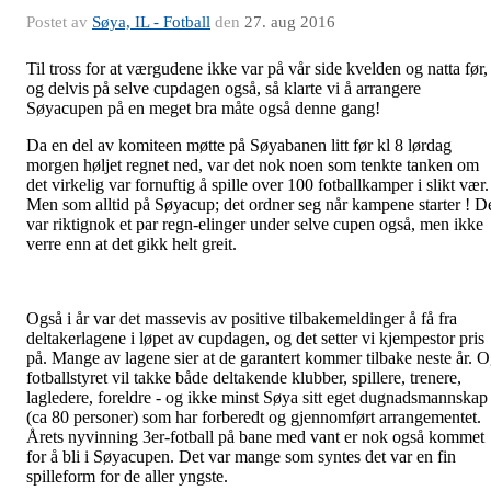
Postet av
Søya, IL - Fotball
den
27. aug 2016
Til tross for at værgudene ikke var på vår side kvelden og natta før,
og delvis på selve cupdagen også, så klarte vi å arrangere
Søyacupen på en meget bra måte også denne gang!
Da en del av komiteen møtte på Søyabanen litt før kl 8 lørdag
morgen høljet regnet ned, var det nok noen som tenkte tanken om
det virkelig var fornuftig å spille over 100 fotballkamper i slikt vær.
Men som alltid på Søyacup; det ordner seg når kampene starter ! D
var riktignok et par regn-elinger under selve cupen også, men ikke
verre enn at det gikk helt greit.
Også i år var det massevis av positive tilbakemeldinger å få fra
deltakerlagene i løpet av cupdagen, og det setter vi kjempestor pris
på. Mange av lagene sier at de garantert kommer tilbake neste år. 
fotballstyret vil takke både deltakende klubber, spillere, trenere,
lagledere, foreldre - og ikke minst Søya sitt eget dugnadsmannskap
(ca 80 personer) som har forberedt og gjennomført arrangementet.
Årets nyvinning 3er-fotball på bane med vant er nok også kommet
for å bli i Søyacupen. Det var mange som syntes det var en fin
spilleform for de aller yngste.