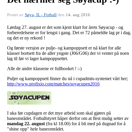
Postet av
Søya, IL - Fotball
den
14. aug 2016
Lørdag 27. august er det som kjent klart for årets Søyacup - og
forberedelsene er for lengst i gang. Det er 72 påmeldte lag pr i dag,
og det er ny rekord !
Og første versjon av pulje- og kampoppsett er nå klart for alle
klasser bortsett fra de aller yngste (J06/G06) der vi venter på noen
lag til før vi lager kampoppsettet.
Alle de andre klassene er fullbooket ! :-)
Puljer og kampoppsett finner du nå i cupadmin-systemet vårt her;
http://www.profixio.com/matches/soyacupen2016
I uka før cupdagen er det mye arbeid som skal gjøres på
baneområdet. Fotballstyret håper derfor om at flest mulig setter av
mandag 22. august
(fra kl 18.00) for å bli med på dugnad for å
"shine opp" hele baneområdet.