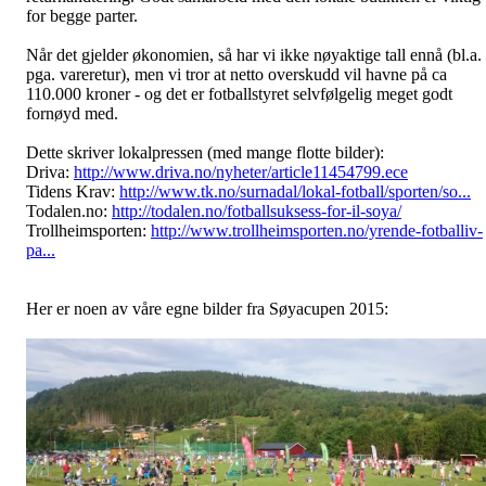
for begge parter.
Når det gjelder økonomien, så har vi ikke nøyaktige tall ennå (bl.a.
pga. vareretur), men vi tror at netto overskudd vil havne på ca
110.000 kroner - og det er fotballstyret selvfølgelig meget godt
fornøyd med.
Dette skriver lokalpressen (med mange flotte bilder):
Driva:
http://www.driva.no/nyheter/article11454799.ece
Tidens Krav:
http://www.tk.no/surnadal/lokal-fotball/sporten/so...
Todalen.no:
http://todalen.no/fotballsuksess-for-il-soya/
Trollheimsporten:
http://www.trollheimsporten.no/yrende-fotballiv-
pa...
Her er noen av våre egne bilder fra Søyacupen 2015: