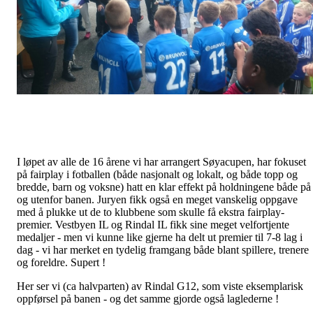
I løpet av alle de 16 årene vi har arrangert Søyacupen, har fokuset
på fairplay i fotballen (både nasjonalt og lokalt, og både topp og
bredde, barn og voksne) hatt en klar effekt på holdningene både på
og utenfor banen. Juryen fikk også en meget vanskelig oppgave
med å plukke ut de to klubbene som skulle få ekstra fairplay-
premier. Vestbyen IL og Rindal IL fikk sine meget velfortjente
medaljer - men vi kunne like gjerne ha delt ut premier til 7-8 lag i
dag - vi har merket en tydelig framgang både blant spillere, trenere
og foreldre. Supert !
Her ser vi (ca halvparten) av Rindal G12, som viste eksemplarisk
oppførsel på banen - og det samme gjorde også laglederne !