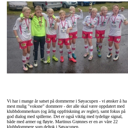
Vi har i mange år satset på dommerne i Søyacupen - vi ønsker å ha
mest mulig "voksne" dommere - der alle skal være oppdatert med
klubbdommerkurs (og årlig oppfriskning av regler), samt fokus på
god dialog med spillerne. Det er også viktig med tydelige signal,
både med armer og fløyte. Martinus Grønnes er en av våre 22
klubbdommere som deltok i Søyacupen.