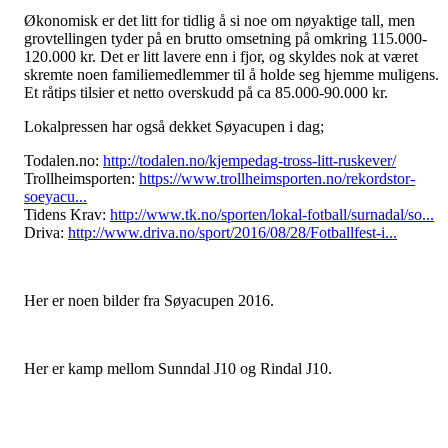
Økonomisk er det litt for tidlig å si noe om nøyaktige tall, men
grovtellingen tyder på en brutto omsetning på omkring 115.000-
120.000 kr. Det er litt lavere enn i fjor, og skyldes nok at været
skremte noen familiemedlemmer til å holde seg hjemme muligens.
Et råtips tilsier et netto overskudd på ca 85.000-90.000 kr.
Lokalpressen har også dekket Søyacupen i dag;
Todalen.no:
http://todalen.no/kjempedag-tross-litt-ruskever/
Trollheimsporten:
https://www.trollheimsporten.no/rekordstor-
soeyacu...
Tidens Krav:
http://www.tk.no/sporten/lokal-fotball/surnadal/so...
Driva:
http://www.driva.no/sport/2016/08/28/Fotballfest-i...
Her er noen bilder fra Søyacupen 2016.
Her er kamp mellom Sunndal J10 og Rindal J10.