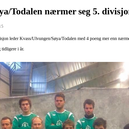
a/Todalen nærmer seg 5. divisj
15
 divisjon leder Kvass/Ulvungen/Søya/Todalen med 4 poeng mer enn nærme
tidligere i år.