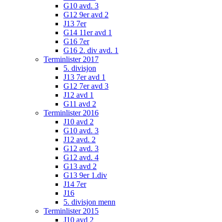
G10 avd. 3
G12 9er avd 2
J13 7er
G14 11er avd 1
G16 7er
G16 2. div avd. 1
Terminlister 2017
5. divisjon
J13 7er avd 1
G12 7er avd 3
J12 avd 1
G11 avd 2
Terminlister 2016
J10 avd 2
G10 avd. 3
J12 avd. 2
G12 avd. 3
G12 avd. 4
G13 avd 2
G13 9er 1.div
J14 7er
J16
5. divisjon menn
Terminlister 2015
J10 avd 2