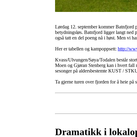
Lørdag 12. september kommer Batnfjord på 
betydningsløs. Batnfjord ligger langt ned på
også tatt en del poeng nå i høst. Men vi 
Her er tabellen og kampoppsett:
http://www
Kvass/Ulvungen/Søya/Todalen består stort
Moen og Gjøran Stenberg kan i hvert fall ne
sesonger på aldersbestemte KUST / STKU
Ta gjerne turen over fjorden for å heie på
Dramatikk i lokalo