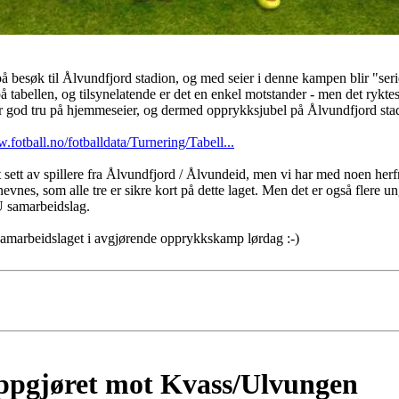
besøk til Ålvundfjord stadion, og med seier i denne kampen blir "serie
 tabellen, og tilsynelatende er det en enkel motstander - men det ryktes a
har god tru på hjemmeseier, og dermed opprykksjubel på Ålvundfjord sta
.fotball.no/fotballdata/Turnering/Tabell...
 sett av spillere fra Ålvundfjord / Ålvundeid, men vi har med noen he
vnes, som alle tre er sikre kort på dette laget. Men det er også flere un
 samarbeidslag.
 samarbeidslaget i avgjørende opprykkskamp lørdag :-)
ppgjøret mot Kvass/Ulvungen