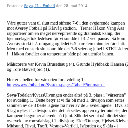
Postet av
Søya, IL - Fotball
den
28. mai 2014
Våre gutter vant til slutt med sifrene 7-6 i den avgjørende kampen
mot Averøy Fotball på Kårvåg stadion. Trener Håkon Vang Aas
rapporterer om en meget nervepirrende og dramatisk kamp, der
hjemmelaget tok ledelsen før vi snudde til 3-2 ved pause. Så kom
Averøy sterkt i 2. omgang og ledet 6-5 bare fem minutter før slutt.
Men med en sterk sluttspurt ble det 7-6 seier og jubel i STKU-leire
! Håkon forteller om temperatur både på og utenfor banen.
Målscorere var Kevin Brusethaug (4), Grunde Hyldbakk Hansen (
og Tore Bæverfjord (1).
Her er tabellen for vårserien for avdeling 1;
http://www.fotball.no/System-pages/Tabell/?tournam...
Søya/Todalen/KvassUlvungen ender altså på 3. plass i "vårserien"
for avdeling 1. Dette betyr at vi får bli med 1. divisjon som settes
sammen av de 3 beste lagene fra hver av de 3 avdelingene. Dvs. at
9 lag møtes i 1. divisjon, der det nå settes opp en ny terminliste, der
kampene begynner allerede nå i juni. Slik det ser ut nå blir det stor
overvekt av romsdalslag i 1. divisjon; Eide/Omegn, Hjelset-Kleive
Midsund, Rival, Træff, Vestnes-Varfjell, Isfjorden og Skåla - i