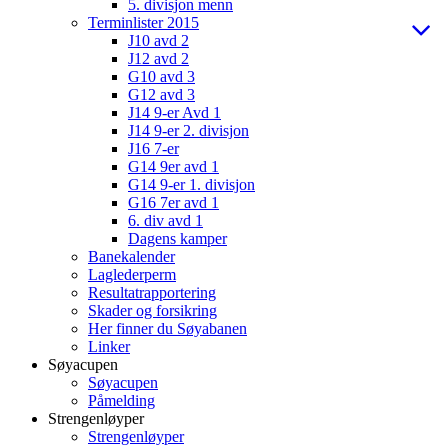
5. divisjon menn
Terminlister 2015
J10 avd 2
J12 avd 2
G10 avd 3
G12 avd 3
J14 9-er Avd 1
J14 9-er 2. divisjon
J16 7-er
G14 9er avd 1
G14 9-er 1. divisjon
G16 7er avd 1
6. div avd 1
Dagens kamper
Banekalender
Laglederperm
Resultatrapportering
Skader og forsikring
Her finner du Søyabanen
Linker
Søyacupen
Søyacupen
Påmelding
Strengenløyper
Strengenløyper