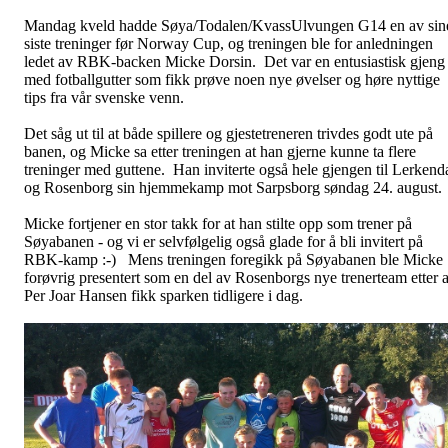
Mandag kveld hadde Søya/Todalen/KvassUlvungen G14 en av sin
siste treninger før Norway Cup, og treningen ble for anledningen
ledet av RBK-backen Micke Dorsin. Det var en entusiastisk gjeng
med fotballgutter som fikk prøve noen nye øvelser og høre nyttige
tips fra vår svenske venn.
Det såg ut til at både spillere og gjestetreneren trivdes godt ute på
banen, og Micke sa etter treningen at han gjerne kunne ta flere
treninger med guttene. Han inviterte også hele gjengen til Lerkend
og Rosenborg sin hjemmekamp mot Sarpsborg søndag 24. august.
Micke fortjener en stor takk for at han stilte opp som trener på
Søyabanen - og vi er selvfølgelig også glade for å bli invitert på
RBK-kamp :-) Mens treningen foregikk på Søyabanen ble Micke
forøvrig presentert som en del av Rosenborgs nye trenerteam etter a
Per Joar Hansen fikk sparken tidligere i dag.