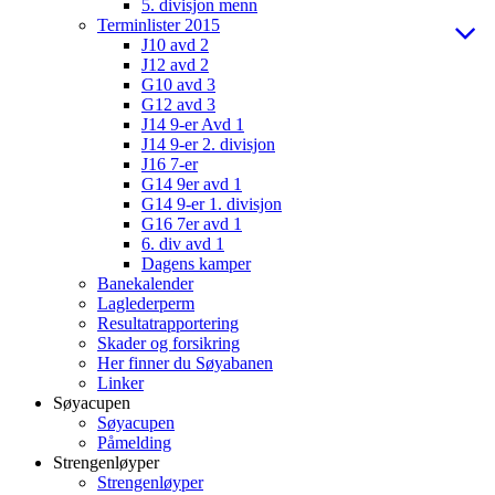
5. divisjon menn
Terminlister 2015
J10 avd 2
J12 avd 2
G10 avd 3
G12 avd 3
J14 9-er Avd 1
J14 9-er 2. divisjon
J16 7-er
G14 9er avd 1
G14 9-er 1. divisjon
G16 7er avd 1
6. div avd 1
Dagens kamper
Banekalender
Laglederperm
Resultatrapportering
Skader og forsikring
Her finner du Søyabanen
Linker
Søyacupen
Søyacupen
Påmelding
Strengenløyper
Strengenløyper