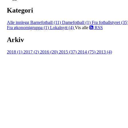
Kategori
Alle innlegg
Barnefotball (11)
Damefotball (1)
Fra fotballstyret (35
Fra økonomigruppa (1)
Lokalnytt (4)
Vis alle
RSS
Arkiv
2018 (1)
2017 (2)
2016 (20)
2015 (37)
2014 (75)
2013 (4)