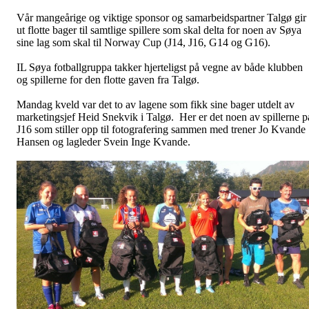
Vår mangeårige og viktige sponsor og samarbeidspartner Talgø gir
ut flotte bager til samtlige spillere som skal delta for noen av Søya
sine lag som skal til Norway Cup (J14, J16, G14 og G16).
IL Søya fotballgruppa takker hjerteligst på vegne av både klubben
og spillerne for den flotte gaven fra Talgø.
Mandag kveld var det to av lagene som fikk sine bager utdelt av
marketingsjef Heid Snekvik i Talgø. Her er det noen av spillerne p
J16 som stiller opp til fotografering sammen med trener Jo Kvande
Hansen og lagleder Svein Inge Kvande.