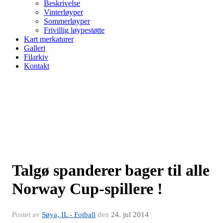
Beskrivelse
Vinterløyper
Sommerløyper
Frivillig løypestøtte
Kart merkaturer
Galleri
Filarkiv
Kontakt
Talgø spanderer bager til alle
Norway Cup-spillere !
Postet av
Søya, IL - Fotball
den
24. jul 2014