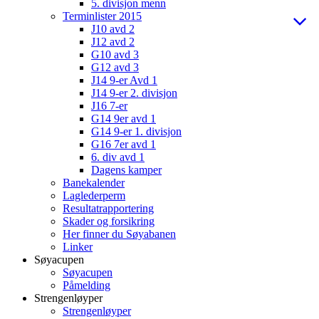
5. divisjon menn
Terminlister 2015
J10 avd 2
J12 avd 2
G10 avd 3
G12 avd 3
J14 9-er Avd 1
J14 9-er 2. divisjon
J16 7-er
G14 9er avd 1
G14 9-er 1. divisjon
G16 7er avd 1
6. div avd 1
Dagens kamper
Banekalender
Laglederperm
Resultatrapportering
Skader og forsikring
Her finner du Søyabanen
Linker
Søyacupen
Søyacupen
Påmelding
Strengenløyper
Strengenløyper