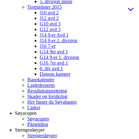
5. divisjon menn
Terminlister 2015
J10 avd 2
J12 avd 2
G10 avd 3
G12 avd 3
J14 9-er Avd 1
J14 9-er 2. divisjon
J16 7-er
G14 9er avd 1
G14 9-er 1. divisjon
G16 7er avd 1
6. div avd 1
Dagens kamper
Banekalender
Laglederperm
Resultatrapportering
Skader og forsikring
Her finner du Søyabanen
Linker
Søyacupen
Søyacupen
Påmelding
Strengenløyper
Strengenløyper