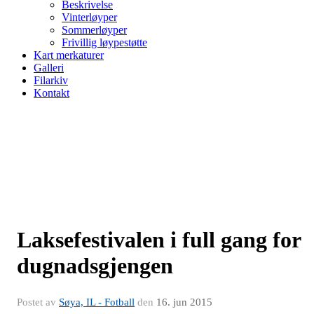
Beskrivelse
Vinterløyper
Sommerløyper
Frivillig løypestøtte
Kart merkaturer
Galleri
Filarkiv
Kontakt
Laksefestivalen i full gang for
dugnadsgjengen
Postet av
Søya, IL - Fotball
den
16. jun 2015