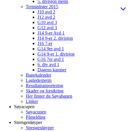
5. divisjon menn
Terminlister 2015
J10 avd 2
J12 avd 2
G10 avd 3
G12 avd 3
J14 9-er Avd 1
J14 9-er 2. divisjon
J16 7-er
G14 9er avd 1
G14 9-er 1. divisjon
G16 7er avd 1
6. div avd 1
Dagens kamper
Banekalender
Laglederperm
Resultatrapportering
Skader og forsikring
Her finner du Søyabanen
Linker
Søyacupen
Søyacupen
Påmelding
Strengenløyper
Strengenløyper