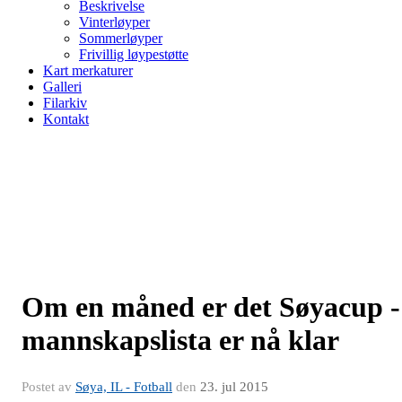
Beskrivelse
Vinterløyper
Sommerløyper
Frivillig løypestøtte
Kart merkaturer
Galleri
Filarkiv
Kontakt
Om en måned er det Søyacup -
mannskapslista er nå klar
Postet av
Søya, IL - Fotball
den
23. jul 2015