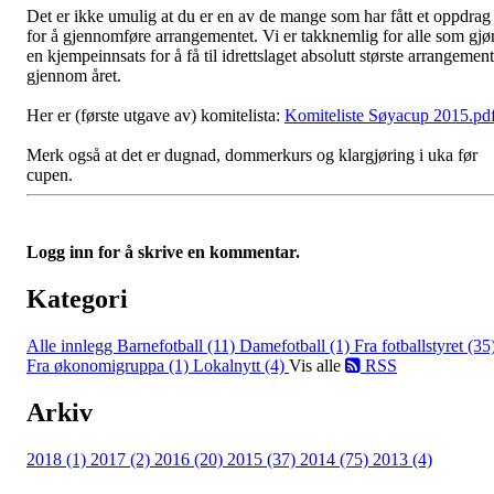
Det er ikke umulig at du er en av de mange som har fått et oppdrag
for å gjennomføre arrangementet. Vi er takknemlig for alle som gjø
en kjempeinnsats for å få til idrettslaget absolutt største arrangement
gjennom året.
Her er (første utgave av) komitelista:
Komiteliste Søyacup 2015.pd
Merk også at det er dugnad, dommerkurs og klargjøring i uka før
cupen.
Logg inn for å skrive en kommentar.
Kategori
Alle innlegg
Barnefotball (11)
Damefotball (1)
Fra fotballstyret (35
Fra økonomigruppa (1)
Lokalnytt (4)
Vis alle
RSS
Arkiv
2018 (1)
2017 (2)
2016 (20)
2015 (37)
2014 (75)
2013 (4)