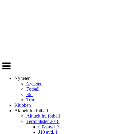
Veksle
navigasjon
Nyheter
Nyheter
Fotball
Ski
Trim
Klubben
Aktuelt fra fotball
Aktuelt fra fotball
Terminlister 2018
G08 avd. 3
J10 avd. 1