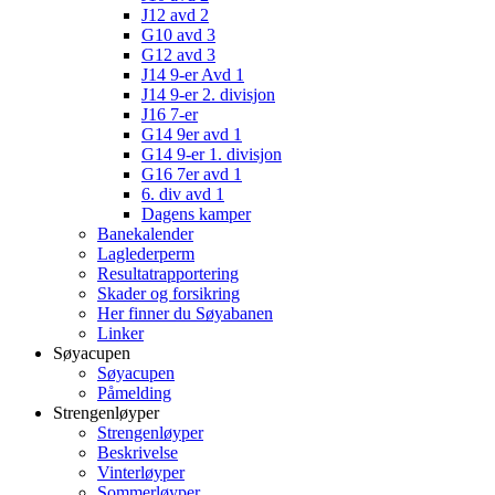
J12 avd 2
G10 avd 3
G12 avd 3
J14 9-er Avd 1
J14 9-er 2. divisjon
J16 7-er
G14 9er avd 1
G14 9-er 1. divisjon
G16 7er avd 1
6. div avd 1
Dagens kamper
Banekalender
Laglederperm
Resultatrapportering
Skader og forsikring
Her finner du Søyabanen
Linker
Søyacupen
Søyacupen
Påmelding
Strengenløyper
Strengenløyper
Beskrivelse
Vinterløyper
Sommerløyper