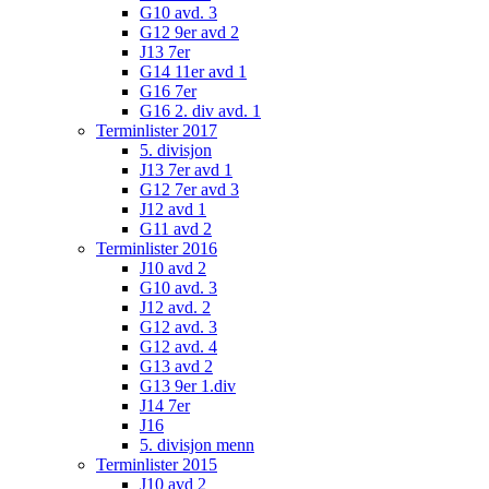
G10 avd. 3
G12 9er avd 2
J13 7er
G14 11er avd 1
G16 7er
G16 2. div avd. 1
Terminlister 2017
5. divisjon
J13 7er avd 1
G12 7er avd 3
J12 avd 1
G11 avd 2
Terminlister 2016
J10 avd 2
G10 avd. 3
J12 avd. 2
G12 avd. 3
G12 avd. 4
G13 avd 2
G13 9er 1.div
J14 7er
J16
5. divisjon menn
Terminlister 2015
J10 avd 2