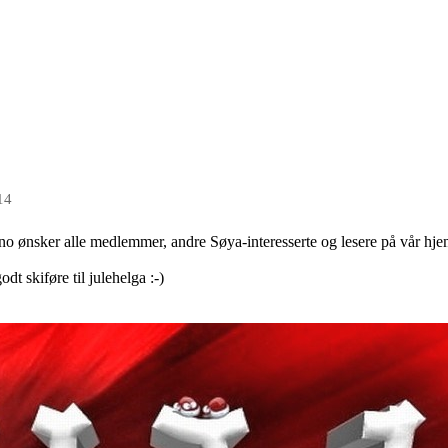
14
.no ønsker alle medlemmer, andre Søya-interesserte og lesere på vår hjem
t skiføre til julehelga :-)